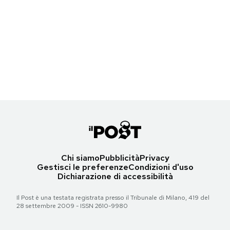
Notifiche mobile
Weekly Beasts di sabato 5 agosto 2023
Regala il Post
Hai bisogno di aiuto?
Un'orsa malese allo zoo di Hangzhou, Cina
Esci
(© Weng Xinyang/Xinhua via ZUMA/ansa)
Torna all'articolo
Chi siamo
Pubblicità
Privacy
Gestisci le preferenze
Condizioni d'uso
Dichiarazione di accessibilità
Il Post è una testata registrata presso il Tribunale di Milano, 419 del
28 settembre 2009 - ISSN 2610-9980