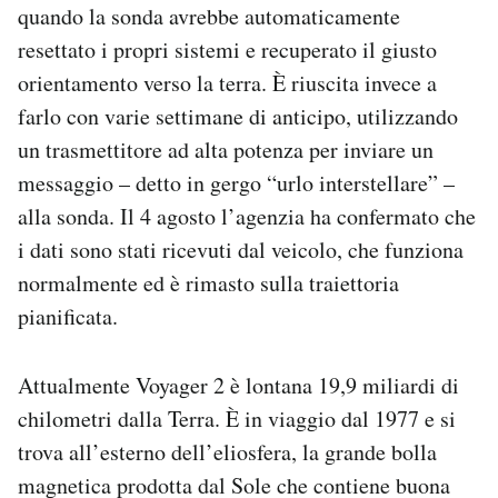
quando la sonda avrebbe automaticamente
Notifiche mobile
resettato i propri sistemi e recuperato il giusto
Regala il Post
Hai bisogno di aiuto?
orientamento verso la terra. È riuscita invece a
Esci
farlo con varie settimane di anticipo, utilizzando
un trasmettitore ad alta potenza per inviare un
messaggio – detto in gergo “urlo interstellare” –
alla sonda. Il 4 agosto l’agenzia ha confermato che
i dati sono stati ricevuti dal veicolo, che funziona
normalmente ed è rimasto sulla traiettoria
pianificata.
Attualmente Voyager 2 è lontana 19,9 miliardi di
chilometri dalla Terra. È in viaggio dal 1977 e si
trova all’esterno dell’eliosfera, la grande bolla
magnetica prodotta dal Sole che contiene buona