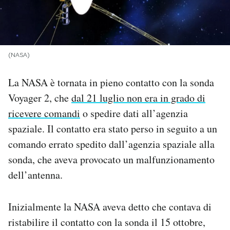
PODCAST
NEWSLETTER
(NASA)
La NASA è tornata in pieno contatto con la sonda
I MIEI PREFERITI
Voyager 2, che
dal 21 luglio non era in grado di
ricevere comandi
o spedire dati all’agenzia
SHOP
spaziale. Il contatto era stato perso in seguito a un
comando errato spedito dall’agenzia spaziale alla
CALENDARIO
sonda, che aveva provocato un malfunzionamento
dell’antenna.
AREA PERSONALE
Inizialmente la NASA aveva detto che contava di
Area Personale
ristabilire il contatto con la sonda il 15 ottobre,
Newsletter