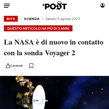
Auto
BITS
SCIENZA
Sabato 5 agosto 2023
QUESTO ARTICOLO HA PIÙ DI
3 ANNI
HOME
La NASA è di nuovo in contatto
Italia
Moda
Mondo
Libri
con la sonda Voyager 2
Politica
Consumismi
Tecnologia
Storie/Idee
Condividi
Internet
Ok Boomer!
Scienza
Media
Cultura
Europa
Economia
Altrecose
Sport
Mondiali calcio 2026