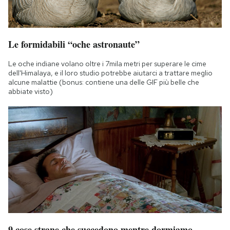
Le formidabili “oche astronaute”
Le oche indiane volano oltre i 7mila metri per superare le cime
dell'Himalaya, e il loro studio potrebbe aiutarci a trattare meglio
alcune malattie (bonus: contiene una delle GIF più belle che
abbiate visto)
9 cose strane che succedono mentre dormiamo