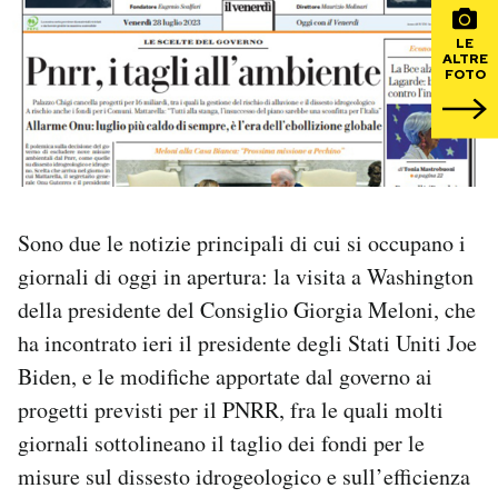
LE
PODCAST
ALTRE
FOTO
NEWSLETTER
I MIEI PREFERITI
Sono due le notizie principali di cui si occupano i
SHOP
giornali di oggi in apertura: la visita a Washington
della presidente del Consiglio Giorgia Meloni, che
CALENDARIO
ha incontrato ieri il presidente degli Stati Uniti Joe
Biden, e le modifiche apportate dal governo ai
progetti previsti per il PNRR, fra le quali molti
AREA PERSONALE
giornali sottolineano il taglio dei fondi per le
Area Personale
misure sul dissesto idrogeologico e sull’efficienza
Newsletter