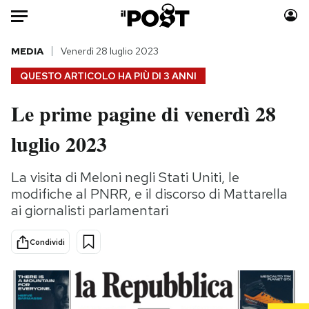
Auto
MEDIA
Venerdì 28 luglio 2023
QUESTO ARTICOLO HA PIÙ DI
3 ANNI
HOME
Le prime pagine di venerdì 28
Italia
Moda
luglio 2023
Mondo
Libri
Politica
Consumismi
La visita di Meloni negli Stati Uniti, le
Tecnologia
Storie/Idee
modifiche al PNRR, e il discorso di Mattarella
Internet
Ok Boomer!
ai giornalisti parlamentari
Scienza
Media
Cultura
Europa
Condividi
Economia
Altrecose
Sport
Mondiali calcio 2026