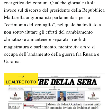
energetica dei comuni. Qualche giornale titola
Notifiche mobile
invece sul discorso del presidente della Repubblica
Regala il Post
Mattarella ai giornalisti parlamentari per la
Hai bisogno di aiuto?
Esci
“cerimonia del ventaglio”, nel quale ha invitato a
non sottovalutare gli effetti del cambiamento
climatico e a mantenere separati i ruoli di
magistratura e parlamento, mentre
Avvenire
si
occupa dell’andamento della guerra fra Russia e
Ucraina.