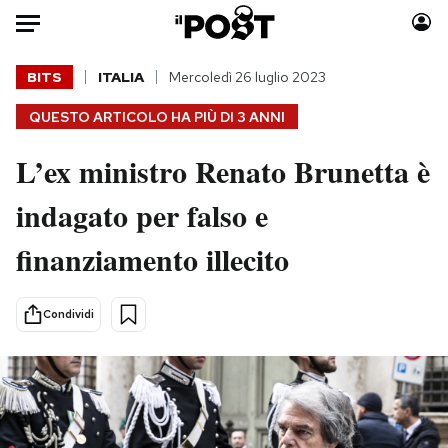
Auto
BITS
ITALIA
Mercoledì 26 luglio 2023
QUESTO ARTICOLO HA PIÙ DI
3 ANNI
HOME
L’ex ministro Renato Brunetta è
Italia
Moda
Mondo
Libri
indagato per falso e
Politica
Consumismi
finanziamento illecito
Tecnologia
Storie/Idee
Internet
Ok Boomer!
Scienza
Media
Condividi
Cultura
Europa
Economia
Altrecose
Sport
Mondiali calcio 2026