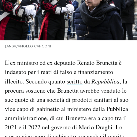
PODCAST
NEWSLETTER
(ANSA/ANGELO CARCONI)
I MIEI PREFERITI
L’ex ministro ed ex deputato Renato Brunetta è
indagato per i reati di falso e finanziamento
SHOP
illecito. Secondo quanto
scritto
da
Repubblica
, la
procura sostiene che Brunetta avrebbe venduto le
CALENDARIO
sue quote di una società di prodotti sanitari al suo
vice capo di gabinetto al ministero della Pubblica
AREA PERSONALE
amministrazione, di cui Brunetta era a capo tra il
2021 e il 2022 nel governo di Mario Draghi. Lo
Area Personale
Newsletter
stesso vice capo di gabinetto era anche il marito