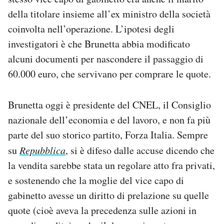
Notifiche mobile
della titolare insieme all’ex ministro della società
Regala il Post
coinvolta nell’operazione. L’ipotesi degli
Hai bisogno di aiuto?
investigatori è che Brunetta abbia modificato
Esci
alcuni documenti per nascondere il passaggio di
60.000 euro, che servivano per comprare le quote.
Brunetta oggi è presidente del CNEL, il Consiglio
nazionale dell’economia e del lavoro, e non fa più
parte del suo storico partito, Forza Italia. Sempre
su
Repubblica
, si è difeso dalle accuse dicendo che
la vendita sarebbe stata un regolare atto fra privati,
e sostenendo che la moglie del vice capo di
gabinetto avesse un diritto di prelazione su quelle
quote (cioè aveva la precedenza sulle azioni in