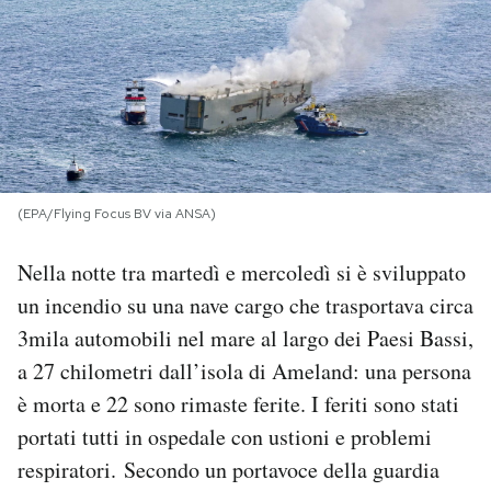
PODCAST
NEWSLETTER
I MIEI PREFERITI
(EPA/Flying Focus BV via ANSA)
SHOP
Nella notte tra martedì e mercoledì si è sviluppato
un incendio su una nave cargo che trasportava circa
CALENDARIO
3mila automobili nel mare al largo dei Paesi Bassi,
a 27 chilometri dall’isola di Ameland: una persona
è morta e 22 sono rimaste ferite. I feriti sono stati
AREA PERSONALE
portati tutti in ospedale con ustioni e problemi
Area Personale
respiratori. Secondo un portavoce della guardia
Newsletter