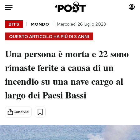
Auto
BITS
MONDO
Mercoledì 26 luglio 2023
QUESTO ARTICOLO HA PIÙ DI
3 ANNI
HOME
Una persona è morta e 22 sono
Italia
Moda
Mondo
Libri
rimaste ferite a causa di un
Politica
Consumismi
incendio su una nave cargo al
Tecnologia
Storie/Idee
Internet
Ok Boomer!
largo dei Paesi Bassi
Scienza
Media
Cultura
Europa
Condividi
Economia
Altrecose
Sport
Mondiali calcio 2026