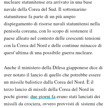
nucleare statunitense era arrivato in una base
Notifiche mobile
navale della Corea del Sud. Il sottomarino
Regala il Post
statunitense fa parte di un più ampio
Hai bisogno di aiuto?
dispiegamento di risorse navali statunitensi nella
Esci
penisola coreana, con lo scopo di sostenere il
paese alleato nel contesto delle crescenti tensioni
con la Corea del Nord e delle continue minacce di
quest’ultima di una possibile guerra nucleare.
Anche il ministero della Difesa giapponese dice di
aver notato il lancio di quello che potrebbe essere
un missile balistico dalla Corea del Nord. È il
terzo lancio di missili della Corea del Nord in
pochi giorni:
due giorni fa
erano stati lanciati dei
missili da crociera, ovvero provvisti di sistemi che