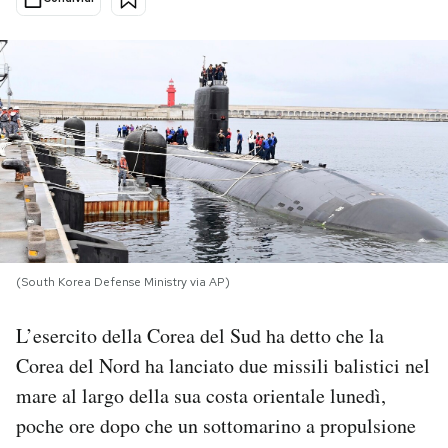
PODCAST
NEWSLETTER
I MIEI PREFERITI
SHOP
(South Korea Defense Ministry via AP)
CALENDARIO
L’esercito della Corea del Sud ha detto che la
Corea del Nord ha lanciato due missili balistici nel
AREA PERSONALE
mare al largo della sua costa orientale lunedì,
Area Personale
poche ore dopo che un sottomarino a propulsione
Newsletter