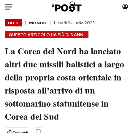
Auto
BITS
MONDO
Lunedì 24 luglio 2023
QUESTO ARTICOLO HA PIÙ DI
3 ANNI
HOME
La Corea del Nord ha lanciato
Italia
Moda
Mondo
Libri
altri due missili balistici a largo
Politica
Consumismi
della propria costa orientale in
Tecnologia
Storie/Idee
Internet
Ok Boomer!
risposta all’arrivo di un
Scienza
Media
sottomarino statunitense in
Cultura
Europa
Economia
Altrecose
Corea del Sud
Sport
Mondiali calcio 2026
Condividi