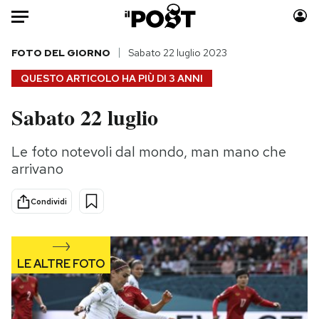
Auto
FOTO DEL GIORNO
Sabato 22 luglio 2023
QUESTO ARTICOLO HA PIÙ DI
3 ANNI
HOME
Sabato 22 luglio
Italia
Moda
Mondo
Libri
Le foto notevoli dal mondo, man mano che
Politica
Consumismi
arrivano
Tecnologia
Storie/Idee
Internet
Ok Boomer!
Condividi
Scienza
Media
Cultura
Europa
Economia
Altrecose
Sport
Mondiali calcio 2026