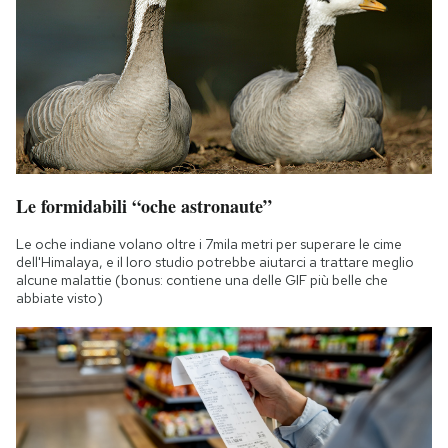
Notifiche mobile
Regala il Post
Hai bisogno di aiuto?
Esci
Le formidabili “oche astronaute”
Le oche indiane volano oltre i 7mila metri per superare le cime
dell'Himalaya, e il loro studio potrebbe aiutarci a trattare meglio
alcune malattie (bonus: contiene una delle GIF più belle che
abbiate visto)