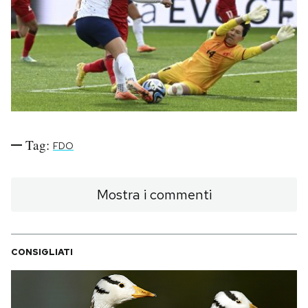
PODCAST
NEWSLETTER
I MIEI PREFERITI
Tag:
FDO
SHOP
Mostra i commenti
CALENDARIO
CONSIGLIATI
AREA PERSONALE
Area Personale
Newsletter