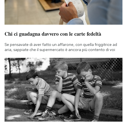
Chi ci guadagna davvero con le carte fedeltà
Se pensavate di aver fatto un affarone, con quella friggitrice ad
aria, sappiate che il supermercato è ancora più contento di voi