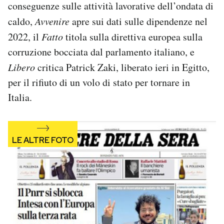
conseguenze sulle attività lavorative dell’ondata di
Notifiche mobile
caldo,
Avvenire
apre sui dati sulle dipendenze nel
Regala il Post
Hai bisogno di aiuto?
2022, il
Fatto
titola sulla direttiva europea sulla
Esci
corruzione bocciata dal parlamento italiano, e
Libero
critica Patrick Zaki, liberato ieri in Egitto,
per il rifiuto di un volo di stato per tornare in
Italia.