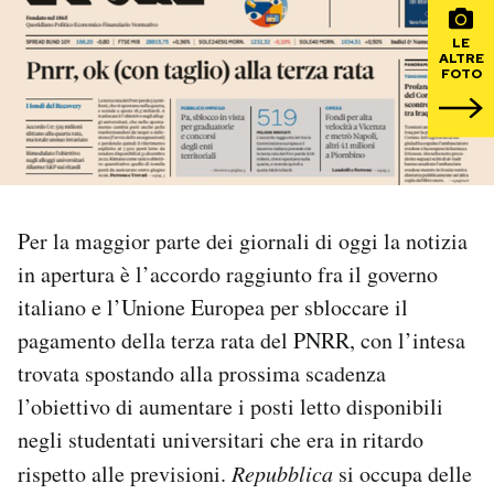
LE
PODCAST
ALTRE
FOTO
NEWSLETTER
I MIEI PREFERITI
Per la maggior parte dei giornali di oggi la notizia
SHOP
in apertura è l’accordo raggiunto fra il governo
italiano e l’Unione Europea per sbloccare il
CALENDARIO
pagamento della terza rata del PNRR, con l’intesa
trovata spostando alla prossima scadenza
l’obiettivo di aumentare i posti letto disponibili
AREA PERSONALE
negli studentati universitari che era in ritardo
Area Personale
rispetto alle previsioni.
Repubblica
si occupa delle
Newsletter