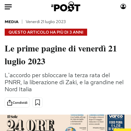
Auto
MEDIA
Venerdì 21 luglio 2023
QUESTO ARTICOLO HA PIÙ DI
3 ANNI
HOME
Le prime pagine di venerdì 21
Italia
Moda
luglio 2023
Mondo
Libri
Politica
Consumismi
L'accordo per sbloccare la terza rata del
Tecnologia
Storie/Idee
PNRR, la liberazione di Zaki, e la grandine nel
Internet
Ok Boomer!
Nord Italia
Scienza
Media
Cultura
Europa
Condividi
Economia
Altrecose
Sport
Mondiali calcio 2026