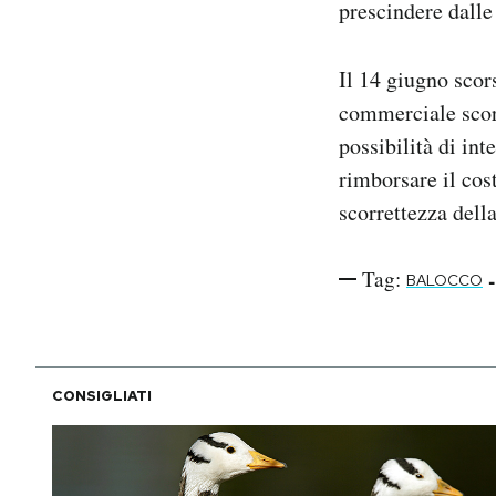
prescindere dalle
Il 14 giugno scor
commerciale scorr
possibilità di in
rimborsare il cos
scorrettezza dell
Tag:
-
BALOCCO
CONSIGLIATI