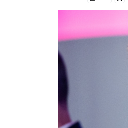
PODCAST
NEWSLETTER
I MIEI PREFERITI
SHOP
CALENDARIO
AREA PERSONALE
Area Personale
Newsletter