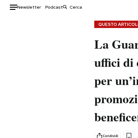
Newsletter
Podcast
Auto
QUESTO ARTICOLO
HOME
La Guard
Italia
Moda
uffici d
Mondo
Libri
Politica
Consumismi
per un’i
Tecnologia
Storie/Idee
Internet
Ok Boomer!
promozi
Scienza
Media
Cultura
Europa
benefic
Economia
Altrecose
Sport
Mondiali calcio 2026
Condividi