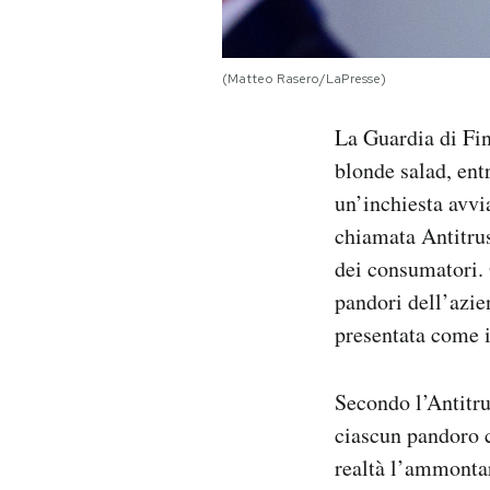
Notifiche mobile
Regala il Post
Hai bisogno di aiuto?
(Matteo Rasero/LaPresse)
Esci
La Guardia di Fin
blonde salad, ent
un’inchiesta avvi
chiamata Antitrus
dei consumatori. 
pandori dell’azie
presentata come i
Secondo l’Antitru
ciascun pandoro c
realtà l’ammontar