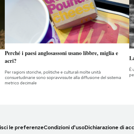
Perché i paesi anglosassoni usano libbre, miglia e
La
acri?
È 
Per ragioni storiche, politiche e culturali molte unità
pe
consuetudinarie sono sopravvissute alla diffusione del sistema
metrico decimale
sci le preferenze
Condizioni d'uso
Dichiarazione di acc