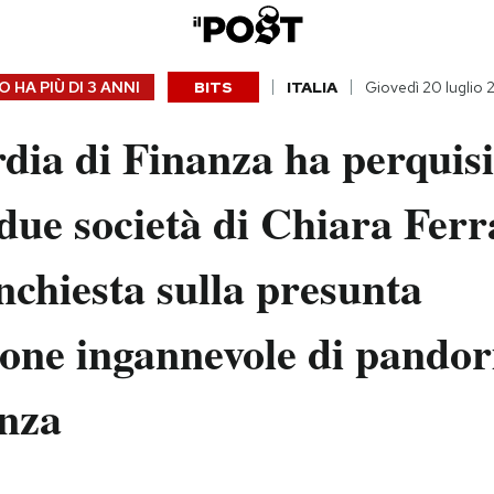
 HA PIÙ DI
3 ANNI
BITS
ITALIA
Giovedì 20 luglio
ia di Finanza ha perquisit
i due società di Chiara Ferr
nchiesta sulla presunta
one ingannevole di pandor
enza