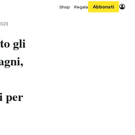
Abbonati
Shop
Regala
 2023
o gli
agni,
i per