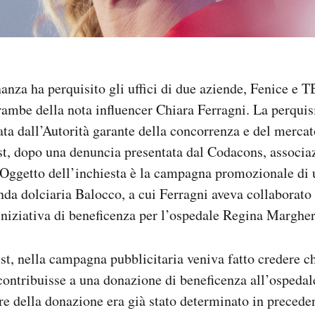
anza ha perquisito gli uffici di due aziende, Fenice e
rambe della nota influencer Chiara Ferragni. La perquisi
ata dall’Autorità garante della concorrenza e del mercat
t, dopo una denuncia presentata dal Codacons, associaz
Oggetto dell’inchiesta è la campagna promozionale di u
nda dolciaria Balocco, a cui Ferragni aveva collaborato
niziativa di beneficenza per l’ospedale Regina Margheri
st, nella campagna pubblicitaria veniva fatto credere ch
ontribuisse a una donazione di beneficenza all’ospedal
e della donazione era già stato determinato in precede