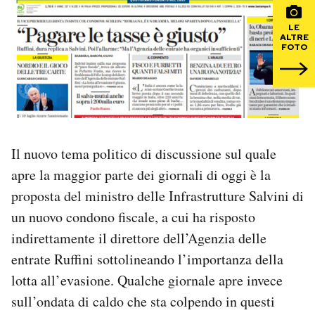
LE
PODCAST
ALTRE
FOTO
NEWSLETTER
I MIEI PREFERITI
Il nuovo tema politico di discussione sul quale
SHOP
apre la maggior parte dei giornali di oggi è la
proposta del ministro delle Infrastrutture Salvini di
CALENDARIO
un nuovo condono fiscale, a cui ha risposto
indirettamente il direttore dell’Agenzia delle
entrate Ruffini sottolineando l’importanza della
AREA PERSONALE
lotta all’evasione. Qualche giornale apre invece
Area Personale
sull’ondata di caldo che sta colpendo in questi
Newsletter