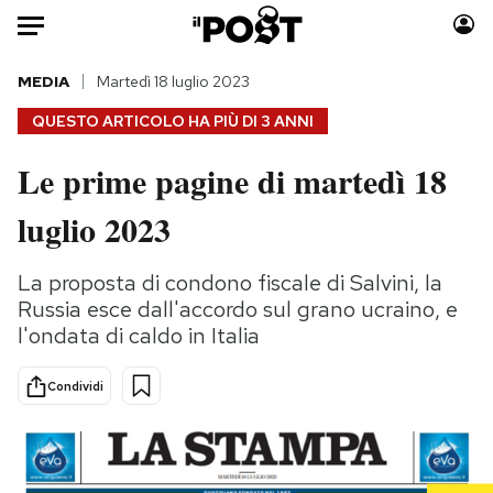
Auto
MEDIA
Martedì 18 luglio 2023
QUESTO ARTICOLO HA PIÙ DI
3 ANNI
HOME
Le prime pagine di martedì 18
Italia
Moda
luglio 2023
Mondo
Libri
Politica
Consumismi
La proposta di condono fiscale di Salvini, la
Tecnologia
Storie/Idee
Russia esce dall'accordo sul grano ucraino, e
Internet
Ok Boomer!
l'ondata di caldo in Italia
Scienza
Media
Cultura
Europa
Condividi
Economia
Altrecose
Sport
Mondiali calcio 2026