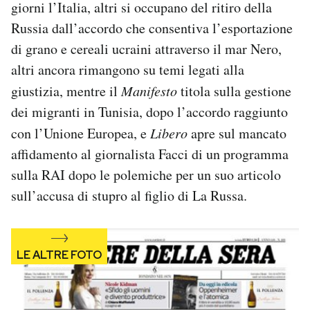
giorni l’Italia, altri si occupano del ritiro della
Notifiche mobile
Russia dall’accordo che consentiva l’esportazione
Regala il Post
di grano e cereali ucraini attraverso il mar Nero,
Hai bisogno di aiuto?
Esci
altri ancora rimangono su temi legati alla
giustizia, mentre il
Manifesto
titola sulla gestione
dei migranti in Tunisia, dopo l’accordo raggiunto
con l’Unione Europea, e
Libero
apre sul mancato
affidamento al giornalista Facci di un programma
sulla RAI dopo le polemiche per un suo articolo
sull’accusa di stupro al figlio di La Russa.