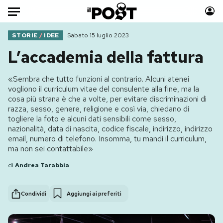
Auto
STORIE
/
IDEE
Sabato 15 luglio 2023
L’accademia della fattura
HOME
«Sembra che tutto funzioni al contrario. Alcuni atenei
Italia
Moda
vogliono il curriculum vitae del consulente alla fine, ma la
Mondo
Libri
cosa più strana è che a volte, per evitare discriminazioni di
razza, sesso, genere, religione e così via, chiedano di
Politica
Consumismi
togliere la foto e alcuni dati sensibili come sesso,
Tecnologia
Storie/Idee
nazionalità, data di nascita, codice fiscale, indirizzo, indirizzo
email, numero di telefono. Insomma, tu mandi il curriculum,
Internet
Ok Boomer!
ma non sei contattabile»
Scienza
Media
di
Andrea Tarabbia
Cultura
Europa
Economia
Altrecose
Condividi
Aggiungi ai preferiti
Sport
Mondiali calcio 2026