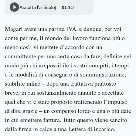
Notifiche mobile
Ascolta l'articolo
10:40
Regala il Post
Hai bisogno di aiuto?
Magari avete una partita IVA, e dunque, per voi
Esci
come per me, il mondo del lavoro funziona più o
meno così: vi mettete d’accordo con un
committente per una certa cosa da fare, definite nel
modo più chiaro possibile i vostri compiti, i tempi
e le modalità di consegna o di somministrazione,
stabilite infine – dopo una trattativa piuttosto
breve, in cui sostanzialmente annuite e accettate
quel che vi è stato proposto trattenendo l’impulso
di dire grazie – un compenso lordo e una o più date
in cui emettere fattura. Tutto questo viene sancito
dalla firma in calce a una Lettera di incarico.