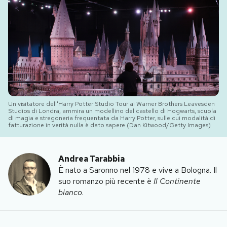
PODCAST
NEWSLETTER
I MIEI PREFERITI
Un visitatore dell'Harry Potter Studio Tour ai Warner Brothers Leavesden
Studios di Londra, ammira un modellino del castello di Hogwarts, scuola
di magia e stregoneria frequentata da Harry Potter, sulle cui modalità di
SHOP
fatturazione in verità nulla è dato sapere (Dan Kitwood/Getty Images)
CALENDARIO
Andrea Tarabbia
È nato a Saronno nel 1978 e vive a Bologna. Il
suo romanzo più recente è
Il Continente
AREA PERSONALE
bianco
.
Area Personale
Newsletter