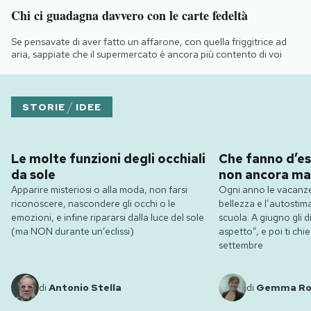
Chi ci guadagna davvero con le carte fedeltà
Se pensavate di aver fatto un affarone, con quella friggitrice ad
aria, sappiate che il supermercato è ancora più contento di voi
/
STORIE
IDEE
Le molte funzioni degli occhiali
Che fanno d’es
da sole
non ancora ma
Apparire misteriosi o alla moda, non farsi
Ogni anno le vacanze
riconoscere, nascondere gli occhi o le
bellezza e l’autostim
emozioni, e infine ripararsi dalla luce del sole
scuola. A giugno gli dic
(ma NON durante un’eclissi)
aspetto”, e poi ti ch
settembre
di
Antonio Stella
di
Gemma R