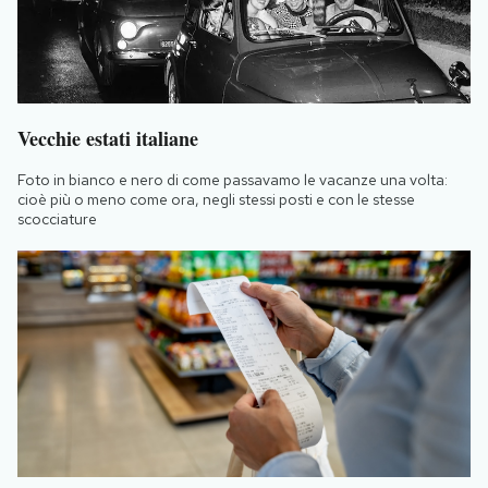
Vecchie estati italiane
Foto in bianco e nero di come passavamo le vacanze una volta:
cioè più o meno come ora, negli stessi posti e con le stesse
scocciature