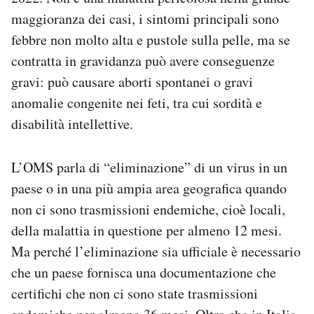
Notifiche mobile
maggioranza dei casi, i sintomi principali sono
Regala il Post
febbre non molto alta e pustole sulla pelle, ma se
Hai bisogno di aiuto?
contratta in gravidanza può avere conseguenze
Esci
gravi: può causare aborti spontanei o gravi
anomalie congenite nei feti, tra cui sordità e
disabilità intellettive.
L’OMS parla di “eliminazione” di un virus in un
paese o in una più ampia area geografica quando
non ci sono trasmissioni endemiche, cioè locali,
della malattia in questione per almeno 12 mesi.
Ma perché l’eliminazione sia ufficiale è necessario
che un paese fornisca una documentazione che
certifichi che non ci sono state trasmissioni