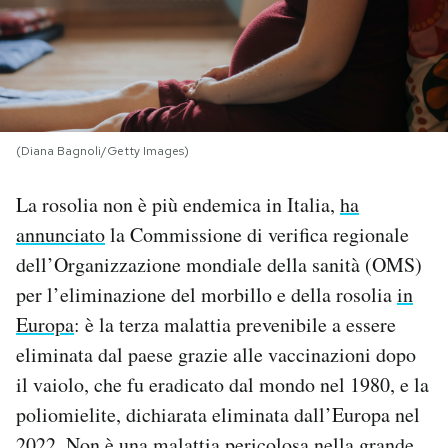
PODCAST
NEWSLETTER
(Diana Bagnoli/Getty Images)
I MIEI PREFERITI
La rosolia non è più endemica in Italia,
ha
annunciato
la Commissione di verifica regionale
SHOP
dell’Organizzazione mondiale della sanità (OMS)
per l’eliminazione del morbillo e della rosolia
in
CALENDARIO
Europa
: è la terza malattia prevenibile a essere
eliminata dal paese grazie alle vaccinazioni dopo
AREA PERSONALE
il vaiolo, che fu eradicato dal mondo nel 1980, e la
poliomielite, dichiarata eliminata dall’Europa nel
Area Personale
Newsletter
2022. Non è una malattia pericolosa nella grande