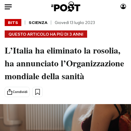
Auto
BITS
SCIENZA
Giovedì 13 luglio 2023
QUESTO ARTICOLO HA PIÙ DI
3 ANNI
HOME
L’Italia ha eliminato la rosolia,
Italia
Moda
Mondo
Libri
ha annunciato l’Organizzazione
Politica
Consumismi
mondiale della sanità
Tecnologia
Storie/Idee
Internet
Ok Boomer!
Scienza
Media
Condividi
Cultura
Europa
Economia
Altrecose
Sport
Mondiali calcio 2026