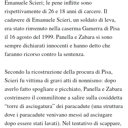
Emanuele Scieri; le pene inflitte sono
Notifiche mobile
rispettivamente di 26 e 18 anni di carcere. Il
Regala il Post
cadavere di Emanuele Scieri, un soldato di leva,
Hai bisogno di aiuto?
Esci
era stato rinvenuto nella caserma Gamerra di Pisa
il 16 agosto del 1999. Panella e Zabara si sono
sempre dichiarati innocenti e hanno detto che
faranno ricorso contro la sentenza.
Secondo la ricostruzione della procura di Pisa,
Scieri fu vittima di gravi atti di nonnismo: dopo
averlo fatto spogliare e picchiato, Panella e Zabara
costrinsero il commilitone a salire sulla cosiddetta
“torre di asciugatura” dei paracadute (una struttura
dove i paracadute venivano messi ad asciugare
dopo essere stati lavati). Nel tentativo di scappare,