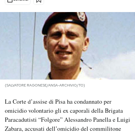
PODCAST
NEWSLETTER
I MIEI PREFERITI
SHOP
(SALVATORE RAGONESE/ANSA-ARCHIVIO/TO)
CALENDARIO
La Corte d’assise di Pisa ha condannato per
omicidio volontario gli ex caporali della Brigata
AREA PERSONALE
Paracadutisti “Folgore” Alessandro Panella e Luigi
Area Personale
Zabara, accusati dell’omicidio del commilitone
Newsletter