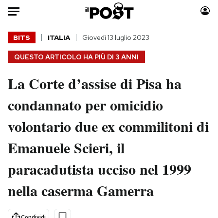
Auto
BITS
ITALIA
Giovedì 13 luglio 2023
QUESTO ARTICOLO HA PIÙ DI
3 ANNI
HOME
La Corte d’assise di Pisa ha
Italia
Moda
Mondo
Libri
condannato per omicidio
Politica
Consumismi
volontario due ex commilitoni di
Tecnologia
Storie/Idee
Internet
Ok Boomer!
Emanuele Scieri, il
Scienza
Media
paracadutista ucciso nel 1999
Cultura
Europa
Economia
Altrecose
nella caserma Gamerra
Sport
Mondiali calcio 2026
Condividi