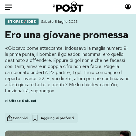
Auto
STORIE
/
IDEE
Sabato 8 luglio 2023
Ero una giovane promessa
HOME
«Giocavo come attaccante, indossavo la maglia numero 9:
Italia
Moda
la prima punta, il bomber, il goleador. Insomma, ero quello
Mondo
Libri
destinato a offendere. Eppure di gol non è che ne facessi
così tanti, arrivare in doppia cifra non era facile. Pagella
Politica
Consumismi
campionato under17: 22 partite, 1 gol. Il mio compagno di
Tecnologia
Storie/Idee
reparto, invece, 32. E, voi direte, allora perché continuavano
a farti giocare tutte le partite? Me lo chiedevo anch’io;
Internet
Ok Boomer!
funzionalità, suppongo»
Scienza
Media
di
Ulisse Salucci
Cultura
Europa
Economia
Altrecose
Condividi
Aggiungi ai preferiti
Sport
Mondiali calcio 2026