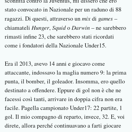
sconfitta contro la Juventus, mi dissero che ero
stato convocato in Nazionale per un raduno di 88
ragazzi. Di questi, attraverso un
mix
di
games
–
chiamateli
Hunger
,
Squid
o
Darwin
– ne sarebbero
rimasti infine 23, che sarebbero stati ricordati
come i fondatori della Nazionale Under15.
Era il 2013, avevo 14 anni e giocavo come
attaccante, indossavo la maglia numero 9: la prima
punta, il bomber, il goleador. Insomma, ero quello
destinato a offendere. Eppure di gol non è che ne
facessi così tanti, arrivare in doppia cifra non era
facile. Pagella campionato Under17: 22 partite, 1
gol. Il mio compagno di reparto, invece, 32. E, voi
direte, allora perché continuavano a farti giocare