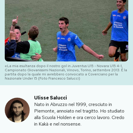
PODCAST
NEWSLETTER
I MIEI PREFERITI
«La mia esultanza dopo il nostro gol in Juventus U15 - Novara U15 4-1,
Campionato Giovanissimi Nazionali, Vinovo, Torino, settembre 2013. È la
SHOP
partita dopo la quale mi avrebbero convocato a Coverciano per la
Nazionale Under 15 (Foto Francesco Salucci)
CALENDARIO
Ulisse Salucci
Nato in Abruzzo nel 1999, cresciuto in
AREA PERSONALE
Piemonte, annoiato nel tragitto. Ho studiato
alla Scuola Holden e ora cerco lavoro. Credo
Area Personale
in Kakà e nel nonsense.
Newsletter