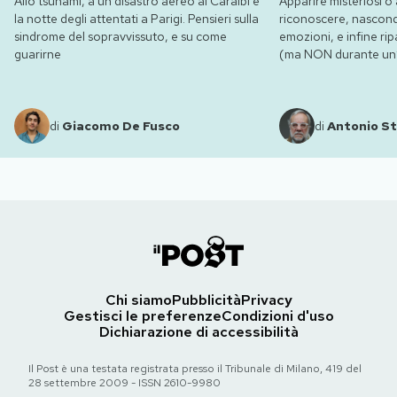
Allo tsunami, a un disastro aereo ai Caraibi e
Apparire misteriosi o 
la notte degli attentati a Parigi. Pensieri sulla
riconoscere, nasconde
sindrome del sopravvissuto, e su come
emozioni, e infine ripa
guarirne
(ma NON durante un’e
di
Giacomo De Fusco
di
Antonio St
Chi siamo
Pubblicità
Privacy
Gestisci le preferenze
Condizioni d'uso
Dichiarazione di accessibilità
Il Post è una testata registrata presso il Tribunale di Milano, 419 del
28 settembre 2009 - ISSN 2610-9980