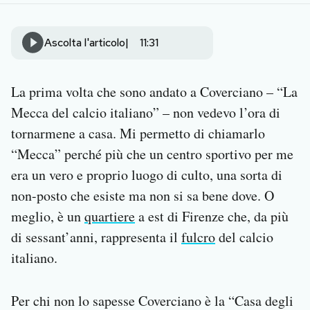
Notifiche mobile
Regala il Post
Ascolta l'articolo
11:31
Hai bisogno di aiuto?
Esci
La prima volta che sono andato a Coverciano – “La
Mecca del calcio italiano” – non vedevo l’ora di
tornarmene a casa. Mi permetto di chiamarlo
“Mecca” perché più che un centro sportivo per me
era un vero e proprio luogo di culto, una sorta di
non-posto che esiste ma non si sa bene dove. O
meglio, è un
quartiere
a est di Firenze che, da più
di sessant’anni, rappresenta il
fulcro
del calcio
italiano.
Per chi non lo sapesse Coverciano è la “Casa degli