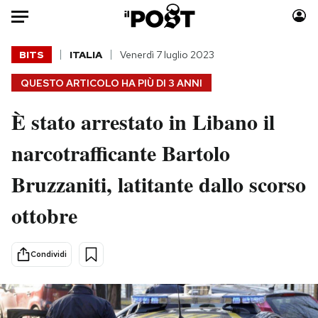
Auto
BITS
ITALIA
Venerdì 7 luglio 2023
QUESTO ARTICOLO HA PIÙ DI
3 ANNI
HOME
È stato arrestato in Libano il
Italia
Moda
Mondo
Libri
narcotrafficante Bartolo
Politica
Consumismi
Bruzzaniti, latitante dallo scorso
Tecnologia
Storie/Idee
Internet
Ok Boomer!
ottobre
Scienza
Media
Cultura
Europa
Condividi
Economia
Altrecose
Sport
Mondiali calcio 2026