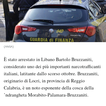
PODCAST
NEWSLETTER
I MIEI PREFERITI
(ANSA)
SHOP
È stato arrestato in Libano Bartolo Bruzzaniti,
considerato uno dei più importanti narcotrafficanti
CALENDARIO
italiani, latitante dallo scorso ottobre. Bruzzaniti,
originario di Locri, in provincia di Reggio
Calabria, è un noto esponente della cosca della
AREA PERSONALE
’ndrangheta Morabito-Palamara-Bruzzaniti.
Area Personale
Newsletter