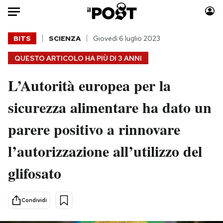
Auto
BITS
SCIENZA
Giovedì 6 luglio 2023
QUESTO ARTICOLO HA PIÙ DI
3 ANNI
HOME
L’Autorità europea per la
Italia
Moda
Mondo
Libri
sicurezza alimentare ha dato un
Politica
Consumismi
parere positivo a rinnovare
Tecnologia
Storie/Idee
Internet
Ok Boomer!
l’autorizzazione all’utilizzo del
Scienza
Media
glifosato
Cultura
Europa
Economia
Altrecose
Sport
Mondiali calcio 2026
Condividi