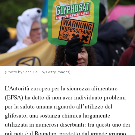
PODCAST
NEWSLETTER
I MIEI PREFERITI
SHOP
(Photo by Sean Gallup/Getty Images)
L’Autorità europea per la sicurezza alimentare
CALENDARIO
(EFSA)
ha detto
di non aver individuato problemi
per la salute umana riguardo all’utilizzo del
AREA PERSONALE
glifosato, una sostanza chimica largamente
utilizzata in numerosi diserbanti: tra questi uno dei
Area Personale
Newsletter
più noti è il Roundup, prodotto dal grande gruppo