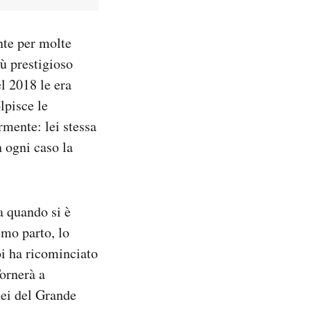
ente per molte
ù prestigioso
l 2018 le era
lpisce le
mente: lei stessa
n ogni caso la
a quando si è
imo parto, lo
oi ha ricominciato
Tornerà a
nei del Grande