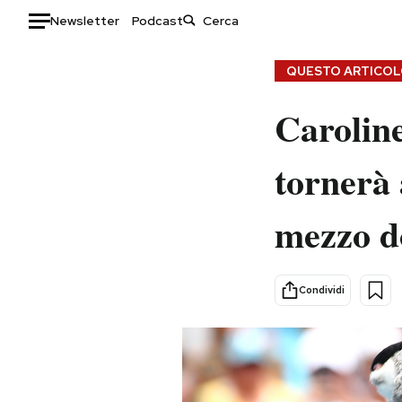
Newsletter
Podcast
Auto
QUESTO ARTICOLO
HOME
Carolin
Italia
Moda
tornerà 
Mondo
Libri
Politica
Consumismi
mezzo do
Tecnologia
Storie/Idee
Internet
Ok Boomer!
Scienza
Media
Condividi
Cultura
Europa
Economia
Altrecose
Sport
Mondiali calcio 2026