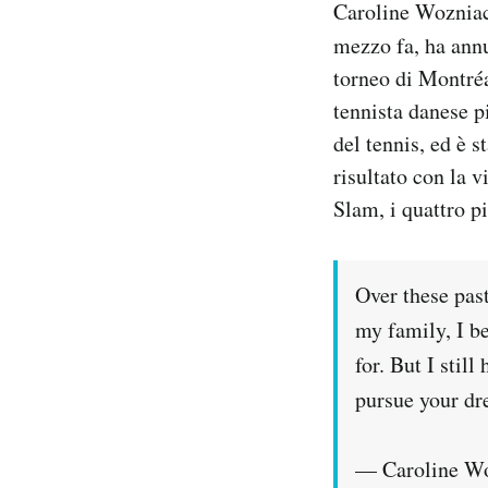
Caroline Wozniack
Notifiche mobile
mezzo fa, ha ann
Regala il Post
torneo di Montré
Hai bisogno di aiuto?
Esci
tennista danese p
del tennis, ed è 
risultato con la 
Slam, i quattro p
Over these pas
my family, I b
for. But I stil
pursue your d
— Caroline W