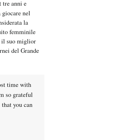
 tre anni e
 giocare nel
siderata la
cuito femminile
 il suo miglior
ornei del Grande
ost time with
m so grateful
s that you can