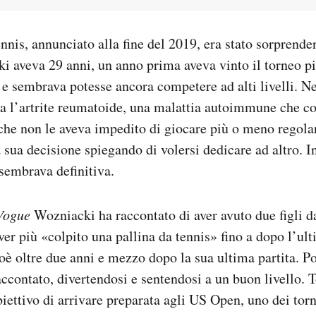
tennis, annunciato alla fine del 2019, era stato sorprend
i aveva 29 anni, un anno prima aveva vinto il torneo pi
a e sembrava potesse ancora competere ad alti livelli. Ne
ta l’artrite reumatoide, una malattia autoimmune che co
che non le aveva impedito di giocare più o meno regolar
 sua decisione spiegando di volersi dedicare ad altro. I
i sembrava definitiva.
Vogue
Wozniacki ha raccontato di aver avuto due figli d
aver più «colpito una pallina da tennis» fino a dopo l’ult
ioè oltre due anni e mezzo dopo la sua ultima partita. P
raccontato, divertendosi e sentendosi a un buon livello. 
iettivo di arrivare preparata agli US Open, uno dei tor