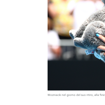
PODCAST
NEWSLETTER
I MIEI PREFERITI
SHOP
CALENDARIO
AREA PERSONALE
Wozniacki nel giorno del suo ritiro, alla fin
Area Personale
Newsletter