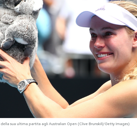
e della sua ultima partita agli Australian Open (Clive Brunskill/Getty Images)