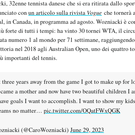
i, 32enne tennista danese che si era ritirata dallo sport
unciato con
un articolo sulla rivista
Vogue
che tornerà a
al, in Canada, in programma ad agosto. Wozniacki è con
iù forte di tutti i tempi: ha vinto 30 tornei WTA, il cir
stata numero 1 al mondo per 71 settimane, raggiungendo
vittoria nel 2018 agli Australian Open, uno dei quattro t
iù importanti del tennis.
t three years away from the game I got to make up for l
ecame a mother and now have two beautiful children I a
l have goals I want to accomplish. I want to show my kid
reams no matter…
pic.twitter.com/OQatFWxQGK
ozniacki (@CaroWozniacki)
June 29, 2023