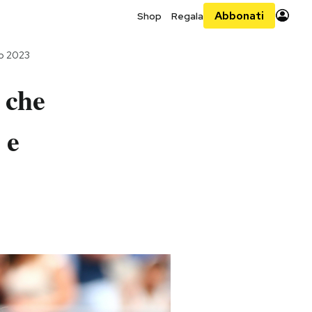
Abbonati
Shop
Regala
no 2023
 che
 e