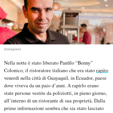
PODCAST
NEWSLETTER
I MIEI PREFERITI
(Instagram)
SHOP
Nella notte è stato liberato Panfilo “Benny”
Colonico, il ristoratore italiano che era stato
rapito
CALENDARIO
venerdì nella città di Guayaquil, in Ecuador, paese
dove viveva da un paio d’anni. A rapirlo erano
state persone vestite da poliziotti, in pieno giorno,
AREA PERSONALE
all’interno di un ristorante di sua proprietà. Dalla
Area Personale
prime informazioni sembra che sia stato lasciato
Newsletter