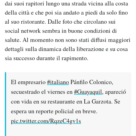
dai suoi rapitori lungo una strada vicina alla costa
Notifiche mobile
della città e che poi sia andato a piedi da solo fino
Regala il Post
al suo ristorante. Dalle foto che circolano sui
Hai bisogno di aiuto?
Esci
social network sembra in buone condizioni di
salute. Al momento non sono stati diffusi maggiori
dettagli sulla dinamica della liberazione e su cosa
sia successo durante il rapimento.
El empresario
#italiano
Pánfilo Colonico,
secuestrado el viernes en
#Guayaquil
, apareció
con vida en su restaurante en La Garzota. Se
espera un reporte policial en breve.
pic.twitter.com/RqzeC4gv1s