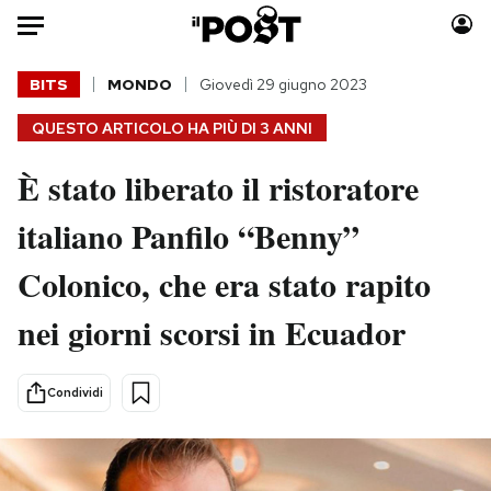
Auto
BITS
MONDO
Giovedì 29 giugno 2023
QUESTO ARTICOLO HA PIÙ DI
3 ANNI
HOME
È stato liberato il ristoratore
Italia
Moda
Mondo
Libri
italiano Panfilo “Benny”
Politica
Consumismi
Colonico, che era stato rapito
Tecnologia
Storie/Idee
Internet
Ok Boomer!
nei giorni scorsi in Ecuador
Scienza
Media
Cultura
Europa
Condividi
Economia
Altrecose
Sport
Mondiali calcio 2026