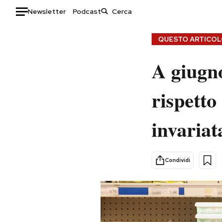
Newsletter
Podcast
Auto
QUESTO ARTICOLO
HOME
A giugno
Italia
Moda
rispetto
Mondo
Libri
Politica
Consumismi
invariat
Tecnologia
Storie/Idee
Internet
Ok Boomer!
Scienza
Media
Condividi
Cultura
Europa
Economia
Altrecose
Sport
Mondiali calcio 2026