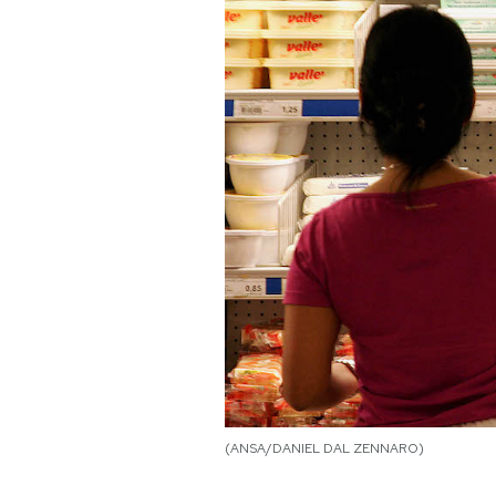
PODCAST
NEWSLETTER
I MIEI PREFERITI
SHOP
CALENDARIO
AREA PERSONALE
(ANSA/DANIEL DAL ZENNARO)
Area Personale
Newsletter