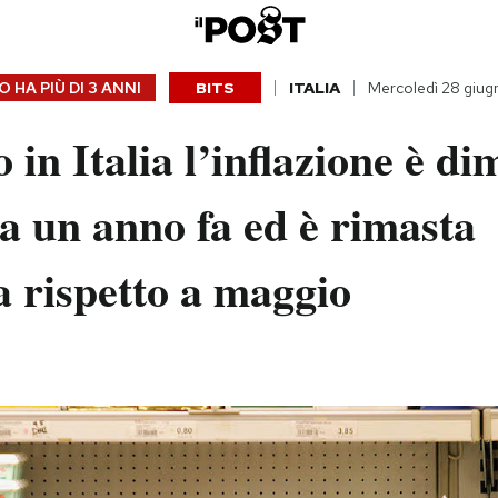
 HA PIÙ DI
3 ANNI
BITS
ITALIA
Mercoledì 28 giu
 in Italia l’inflazione è di
 a un anno fa ed è rimasta
a rispetto a maggio