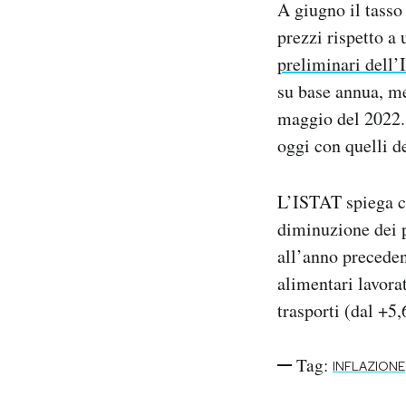
A giugno il tasso 
Notifiche mobile
prezzi rispetto a
Regala il Post
preliminari dell
Hai bisogno di aiuto?
Esci
su base annua, me
maggio del 2022. 
oggi con quelli d
L’ISTAT spiega ch
diminuzione dei p
all’anno preceden
alimentari lavorat
trasporti (dal +5,
Tag:
INFLAZIONE