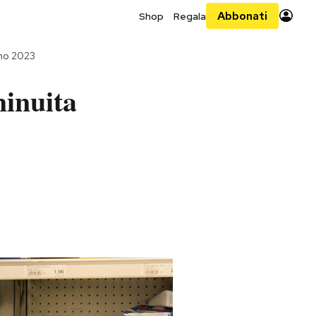
Abbonati
Shop
Regala
gno 2023
minuita