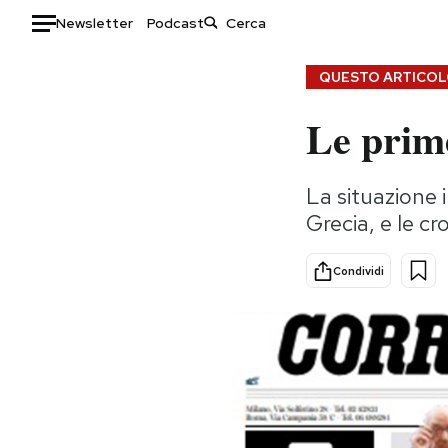
Newsletter
Podcast
Auto
QUESTO ARTICOLO
Le prime
HOME
Italia
Moda
La situazione i
Mondo
Libri
Grecia, e le c
Politica
Consumismi
Tecnologia
Storie/Idee
Condividi
Internet
Ok Boomer!
Scienza
Media
Cultura
Europa
Economia
Altrecose
Sport
Mondiali calcio 2026