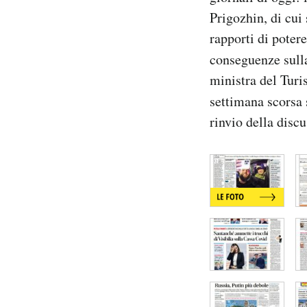
Notifiche mobile
Prigozhin, di cui
Regala il Post
rapporti di potere
Hai bisogno di aiuto?
conseguenze sulla
Esci
ministra del Turi
settimana scorsa 
rinvio della disc