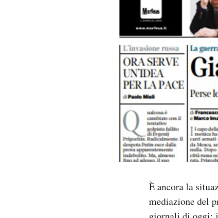
PODCAST
NEWSLETTER
I MIEI PREFERITI
SHOP
CALENDARIO
AREA PERSONALE
È ancora la situa
mediazione del pr
Area Personale
Newsletter
giornali di oggi: 