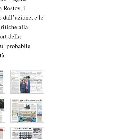
a Rostov, i
 dall’azione, e le
ritiche alla
ort della
ul probabile
tà.