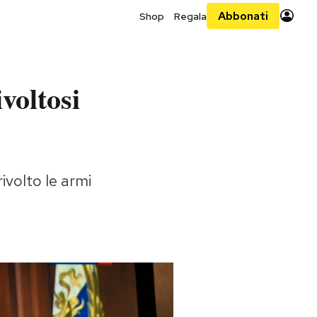
Abbonati
Shop
Regala
ivoltosi
ivolto le armi