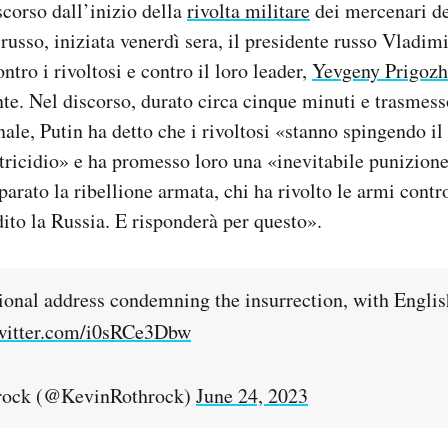
corso dall’inizio della
rivolta militare
dei mercenari d
 russo, iniziata venerdì sera, il presidente russo Vladim
ntro i rivoltosi e contro il loro leader,
Yevgeny Prigozh
nte. Nel discorso, durato circa cinque minuti e trasmess
nale, Putin ha detto che i rivoltosi «stanno spingendo il
ratricidio» e ha promesso loro una «inevitabile punizion
arato la ribellione armata, chi ha rivolto le armi contro
ito la Russia. E risponderà per questo».
ational address condemning the insurrection, with Engli
twitter.com/i0sRCe3Dbw
rock (@KevinRothrock)
June 24, 2023