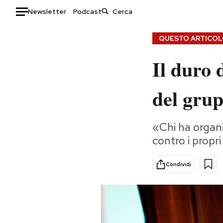
Newsletter
Podcast
Auto
QUESTO ARTICOLO
Il duro 
HOME
Italia
Moda
del gru
Mondo
Libri
Politica
Consumismi
«Chi ha organiz
Tecnologia
Storie/Idee
contro i propr
Internet
Ok Boomer!
Scienza
Media
Condividi
Cultura
Europa
Economia
Altrecose
Sport
Mondiali calcio 2026