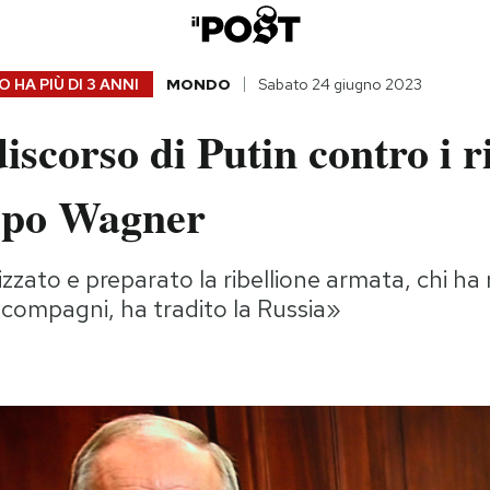
 HA PIÙ DI
3 ANNI
MONDO
Sabato 24 giugno 2023
discorso di Putin contro i r
ppo Wagner
zato e preparato la ribellione armata, chi ha r
i compagni, ha tradito la Russia»