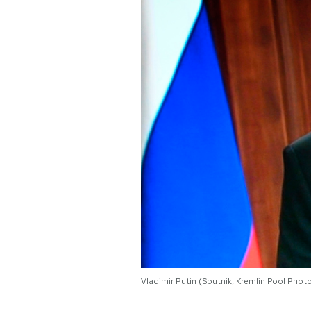
PODCAST
NEWSLETTER
I MIEI PREFERITI
SHOP
CALENDARIO
AREA PERSONALE
Vladimir Putin (Sputnik, Kremlin Pool Photo
Area Personale
Newsletter