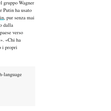
el gruppo Wagner
ir Putin ha usato
in
, pur senza mai
o dalla
 paese verso
e». «Chi ha
 i propri
sh-language