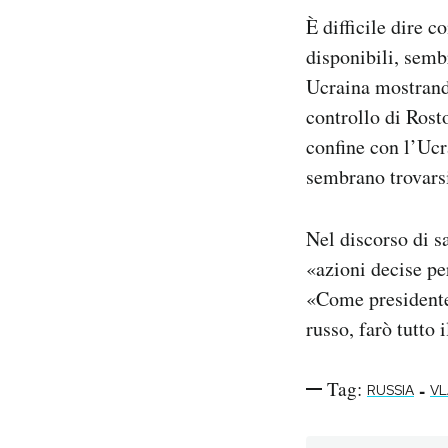
È difficile dire 
disponibili, semb
Ucraina mostrando
controllo di Rost
confine con l’Uc
sembrano trovarsi
Nel discorso di sa
«azioni decise pe
«Come presidente
russo, farò tutto 
Tag:
-
RUSSIA
VL