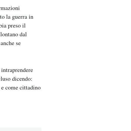
ormazioni
o la guerra in
ia preso il
 lontano dal
 anche se
i intraprendere
cluso dicendo:
 e come cittadino