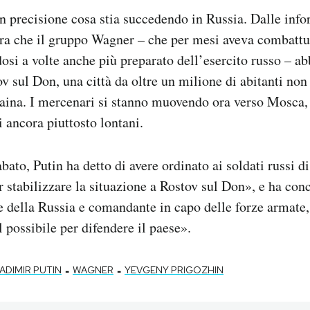
con precisione cosa stia succedendo in Russia. Dalle inf
ra che il gruppo Wagner – che per mesi aveva combattut
si a volte anche più preparato dell’esercito russo – abb
ov sul Don, una città da oltre un milione di abitanti non
raina. I mercenari si stanno muovendo ora verso Mosca,
 ancora piuttosto lontani.
bato, Putin ha detto di avere ordinato ai soldati russi d
r stabilizzare la situazione a Rostov sul Don», e ha con
 della Russia e comandante in capo delle forze armate,
il possibile per difendere il paese».
-
-
ADIMIR PUTIN
WAGNER
YEVGENY PRIGOZHIN