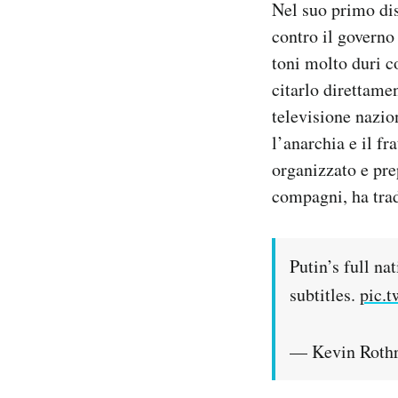
Nel suo primo dis
Notifiche mobile
contro il governo
Regala il Post
toni molto duri co
Hai bisogno di aiuto?
Esci
citarlo direttame
televisione nazio
l’anarchia e il f
organizzato e prep
compagni, ha trad
Putin’s full n
subtitles.
pic.
— Kevin Roth