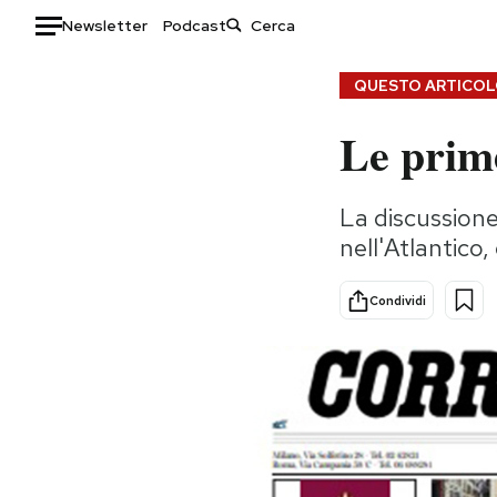
Newsletter
Podcast
Auto
QUESTO ARTICOLO
Le prime
HOME
Italia
Moda
La discussione
Mondo
Libri
nell'Atlantico,
Politica
Consumismi
Tecnologia
Storie/Idee
Condividi
Internet
Ok Boomer!
Scienza
Media
Cultura
Europa
Economia
Altrecose
Sport
Mondiali calcio 2026