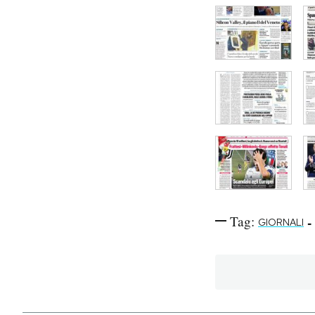
Tag:
-
GIORNALI