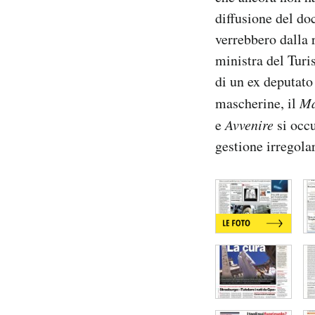
Notifiche mobile
diffusione del do
Regala il Post
verrebbero dalla r
Hai bisogno di aiuto?
ministra del Turi
Esci
di un ex deputato
mascherine, il
Ma
e
Avvenire
si occu
gestione irregola