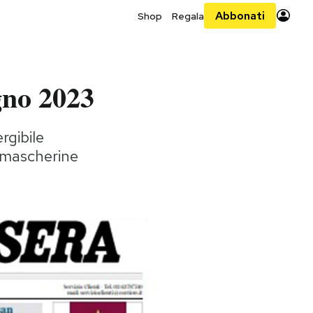
Abbonati
Shop
Regala
gno 2023
rgibile
di mascherine