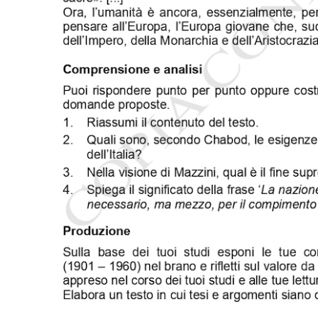
Notifiche mobile
Regala il Post
Hai bisogno di aiuto?
Esci