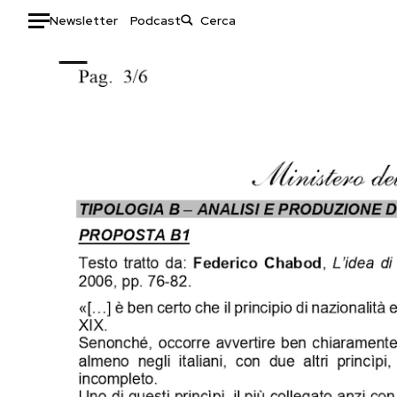
Newsletter
Podcast
Auto
HOME
Italia
Moda
Mondo
Libri
Politica
Consumismi
Tecnologia
Storie/Idee
Internet
Ok Boomer!
Scienza
Media
Cultura
Europa
Economia
Altrecose
Sport
Mondiali calcio 2026