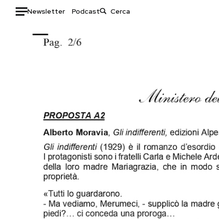
Newsletter
Podcast
Auto
HOME
Italia
Moda
Mondo
Libri
Politica
Consumismi
Tecnologia
Storie/Idee
Internet
Ok Boomer!
Scienza
Media
Cultura
Europa
Economia
Altrecose
Sport
Mondiali calcio 2026