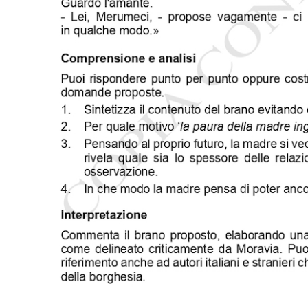
Notifiche mobile
Regala il Post
Hai bisogno di aiuto?
Esci