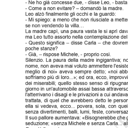
PODCAST
NEWSLETTER
I MIEI PREFERITI
SHOP
CALENDARIO
AREA PERSONALE
Area Personale
Newsletter