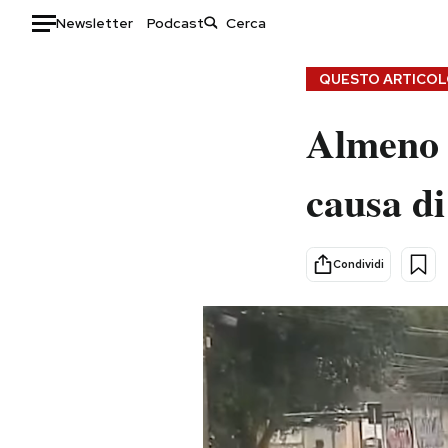
Newsletter
Podcast
Auto
QUESTO ARTICOLO
HOME
Almeno 
Italia
Moda
causa di
Mondo
Libri
Politica
Consumismi
Tecnologia
Storie/Idee
Condividi
Internet
Ok Boomer!
Scienza
Media
Cultura
Europa
Economia
Altrecose
Sport
Mondiali calcio 2026