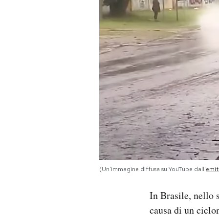
PODCAST
NEWSLETTER
I MIEI PREFERITI
SHOP
CALENDARIO
(Un'immagine diffusa su YouTube dall'
emit
AREA PERSONALE
In Brasile, nello
Area Personale
causa di un ciclo
Newsletter