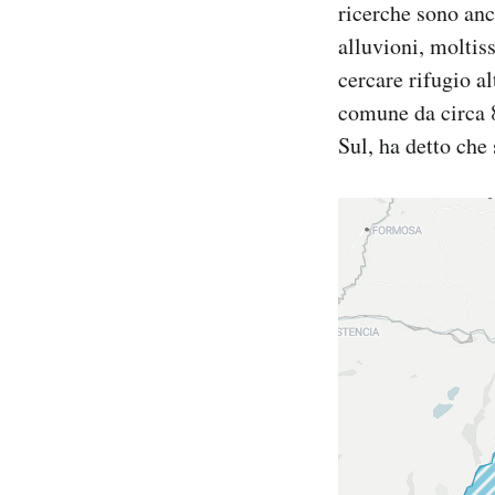
ricerche sono anc
Notifiche mobile
alluvioni, moltis
Regala il Post
cercare rifugio al
Hai bisogno di aiuto?
Esci
comune da circa 8
Sul, ha detto che