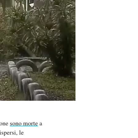
sone
sono morte
a
spersi, le