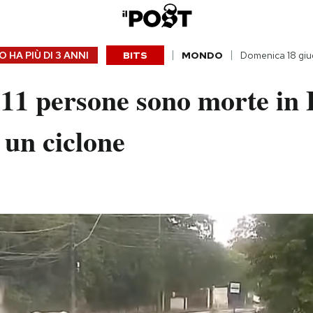
 HA PIÙ DI
3 ANNI
BITS
MONDO
Domenica 18 gi
11 persone sono morte in B
 un ciclone