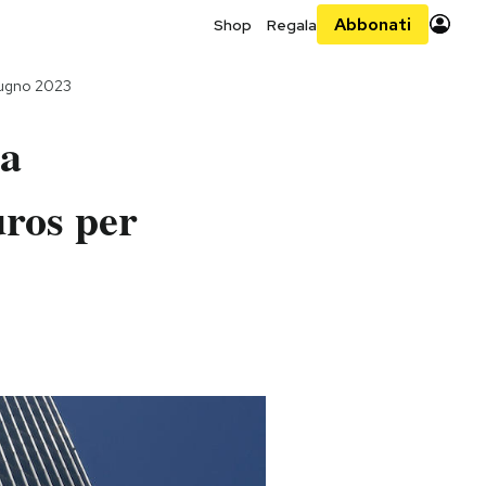
Abbonati
Shop
Regala
iugno 2023
ia
uros per