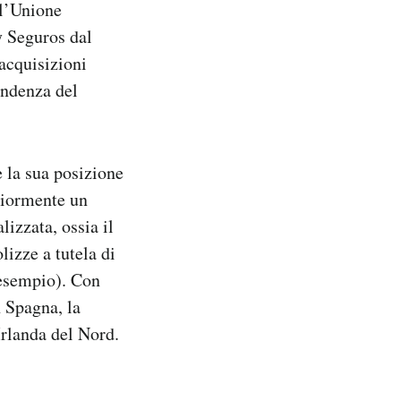
ll’Unione
y Seguros dal
 acquisizioni
tendenza del
e la sua posizione
eriormente un
lizzata, ossia il
izze a tutela di
 esempio). Con
 Spagna, la
Irlanda del Nord.