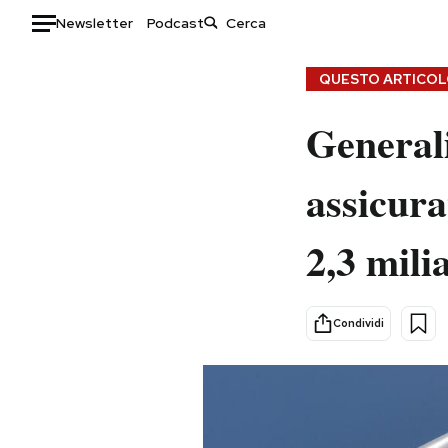
Newsletter
Podcast
Auto
QUESTO ARTICOLO
HOME
General
Italia
Moda
assicura
Mondo
Libri
Politica
Consumismi
2,3 mili
Tecnologia
Storie/Idee
Internet
Ok Boomer!
Scienza
Media
Condividi
Cultura
Europa
Economia
Altrecose
Sport
Mondiali calcio 2026