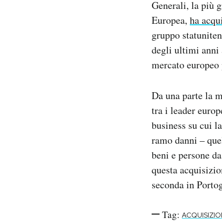
Generali, la più 
Notifiche mobile
Europea,
ha acqu
Regala il Post
gruppo statuniten
Hai bisogno di aiuto?
Esci
degli ultimi anni 
mercato europeo p
Da una parte la m
tra i leader euro
business su cui la
ramo danni – quel
beni e persone da
questa acquisizio
seconda in Portoga
Tag:
ACQUISIZIO