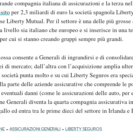
grande compagnia italiana di assicurazioni e la terza ne
isito
per 2,3 miliardi di euro la società spagnola Libert
se Liberty Mutual. Per il settore è una delle più grosse
a livello sia italiano che europeo e si inserisce in una 
er cui si stanno creando gruppi sempre più grandi.
ossa consente a Generali di ingrandirsi e di consolidar
pei di mercato; dall’altra con l’acquisizione amplia ult
 società punta molto e su cui Liberty Seguros era specia
la parte delle aziende assicurative che comprende le pol
 eventuali danni (come le assicurazioni delle auto, per
ne Generali diventa la quarta compagnia assicurativa in
llo ed entra tra le prime dieci del settore in Irlanda e 
-
-
NE
ASSICURAZIONI GENERALI
LIBERTY SEGUROS