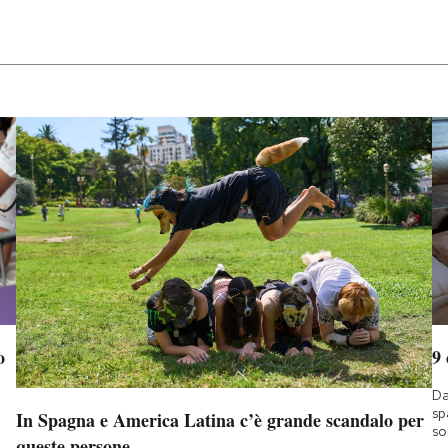
o
9
Da
sp
In Spagna e America Latina c’è grande scandalo per
so
queste persone