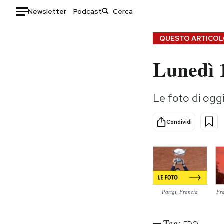
Newsletter
Podcast
Auto
QUESTO ARTICOLO
Lunedì 
HOME
Italia
Moda
Le foto di og
Mondo
Libri
Politica
Consumismi
Condividi
Tecnologia
Storie/Idee
Internet
Ok Boomer!
Scienza
Media
Cultura
Europa
Economia
Altrecose
Parigi, Francia
Fr
Sport
Mondiali calcio 2026
Tag: