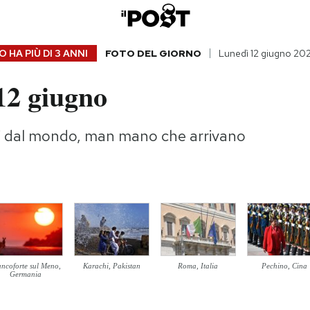
 HA PIÙ DI
3 ANNI
FOTO DEL GIORNO
Lunedì 12 giugno 20
12 giugno
gi dal mondo, man mano che arrivano
ancoforte sul Meno,
Karachi, Pakistan
Roma, Italia
Pechino, Cina
Germania