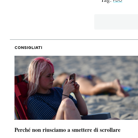
FDO
PODCAST
NEWSLETTER
CONSIGLIATI
I MIEI PREFERITI
SHOP
CALENDARIO
AREA PERSONALE
Area Personale
Perché non riusciamo a smettere di scrollare
Newsletter