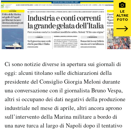
LE
PODCAST
ALTRE
FOTO
NEWSLETTER
I MIEI PREFERITI
Ci sono notizie diverse in apertura sui giornali di
SHOP
oggi: alcuni titolano sulle dichiarazioni della
presidente del Consiglio Giorgia Meloni durante
CALENDARIO
una conversazione con il giornalista Bruno Vespa,
altri si occupano dei dati negativi della produzione
industriale nel mese di aprile, altri ancora aprono
AREA PERSONALE
sull’intervento della Marina militare a bordo di
Area Personale
una nave turca al largo di Napoli dopo il tentativo
Newsletter