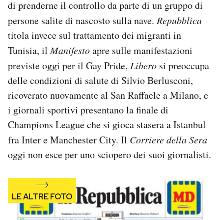
di prenderne il controllo da parte di un gruppo di
Notifiche mobile
persone salite di nascosto sulla nave.
Repubblica
Regala il Post
titola invece sul trattamento dei migranti in
Hai bisogno di aiuto?
Esci
Tunisia, il
Manifesto
apre sulle manifestazioni
previste oggi per il Gay Pride,
Libero
si preoccupa
delle condizioni di salute di Silvio Berlusconi,
ricoverato nuovamente al San Raffaele a Milano, e
i giornali sportivi presentano la finale di
Champions League che si gioca stasera a Istanbul
fra Inter e Manchester City. Il
Corriere della Sera
oggi non esce per uno sciopero dei suoi giornalisti.