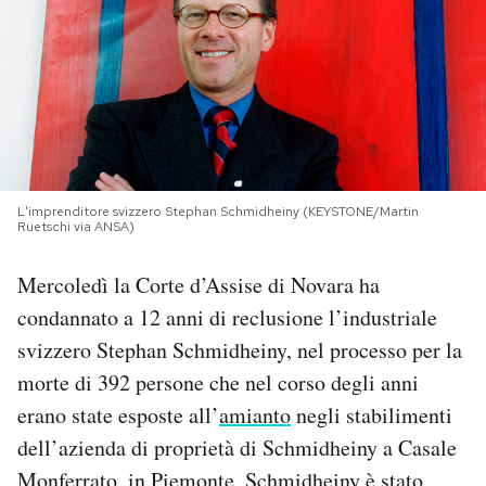
PODCAST
NEWSLETTER
I MIEI PREFERITI
L'imprenditore svizzero Stephan Schmidheiny (KEYSTONE/Martin
Ruetschi via ANSA)
SHOP
Mercoledì la Corte d’Assise di Novara ha
condannato a 12 anni di reclusione l’industriale
CALENDARIO
svizzero Stephan Schmidheiny, nel processo per la
morte di 392 persone che nel corso degli anni
AREA PERSONALE
erano state esposte all’
amianto
negli stabilimenti
dell’azienda di proprietà di Schmidheiny a Casale
Area Personale
Newsletter
Monferrato, in Piemonte. Schmidheiny è stato