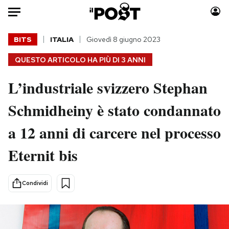
Auto
BITS
ITALIA
Giovedì 8 giugno 2023
QUESTO ARTICOLO HA PIÙ DI
3 ANNI
HOME
L’industriale svizzero Stephan
Italia
Moda
Mondo
Libri
Schmidheiny è stato condannato
Politica
Consumismi
a 12 anni di carcere nel processo
Tecnologia
Storie/Idee
Internet
Ok Boomer!
Eternit bis
Scienza
Media
Cultura
Europa
Condividi
Economia
Altrecose
Sport
Mondiali calcio 2026