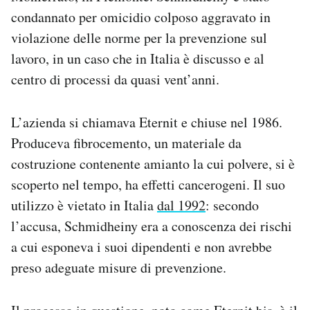
Notifiche mobile
condannato per omicidio colposo aggravato in
Regala il Post
violazione delle norme per la prevenzione sul
Hai bisogno di aiuto?
lavoro, in un caso che in Italia è discusso e al
Esci
centro di processi da quasi vent’anni.
L’azienda si chiamava Eternit e chiuse nel 1986.
Produceva fibrocemento, un materiale da
costruzione contenente amianto la cui polvere, si è
scoperto nel tempo, ha effetti cancerogeni. Il suo
utilizzo è vietato in Italia
dal 1992
: secondo
l’accusa, Schmidheiny era a conoscenza dei rischi
a cui esponeva i suoi dipendenti e non avrebbe
preso adeguate misure di prevenzione.