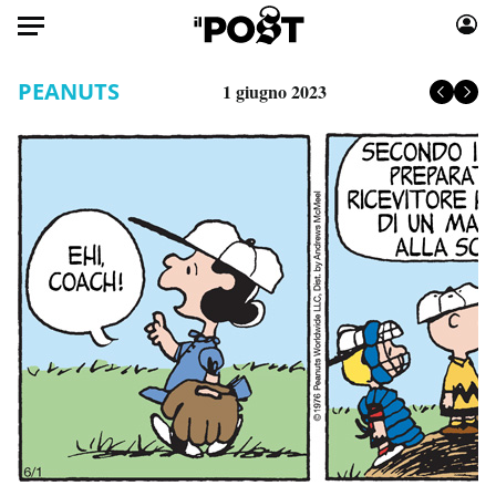
Auto
PEANUTS
1 giugno 2023
HOME
Italia
Moda
Mondo
Libri
Politica
Consumismi
Tecnologia
Storie/Idee
Internet
Ok Boomer!
Scienza
Media
Cultura
Europa
Economia
Altrecose
Sport
Mondiali calcio 2026