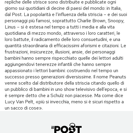
repliche delle strisce sono distribuite e pubblicate ogni
giorno sui quotidiani di decine di paesi del mondo: in Italia,
dal Post. La popolarità e l’influenza della striscia – e dei suoi
personaggi più famosi, soprattutto Charlie Brown, Snoopy,
Linus – si è estesa nel tempo a tutti i media e alla vita
quotidiana di mezzo mondo, attraverso i loro caratteri, le
loro battute, il radicamento delle loro consuetudini, e una
quantità straordinaria di efficacissimi aforismi e citazioni. Le
frustrazioni, insicurezze, illusioni, ansie, dei personaggi
bambini hanno sempre rispecchiato quelle dei lettori adulti
aggiungendovi tenerezze infantili che hanno sempre
appassionato i lettori bambini: costruendo nel tempo un
successo presso generazioni diversissime. Il nome Peanuts
venne scelto dal distributore della striscia citando quello di
un pubblico di bambini in uno show televisivo dell’epoca, e si
è sempre detto che a Schulz non piacesse. Ma come dice
Lucy Van Pelt, «più si invecchia, meno si è sicuri rispetto a
un sacco di cose».