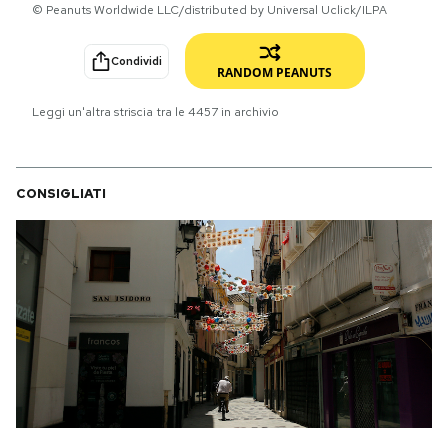
© Peanuts Worldwide LLC/distributed by Universal Uclick/ILPA
PODCAST
Condividi
RANDOM PEANUTS
NEWSLETTER
Leggi un'altra striscia tra le
4457
in archivio
I MIEI PREFERITI
CONSIGLIATI
SHOP
CALENDARIO
AREA PERSONALE
Area Personale
Newsletter