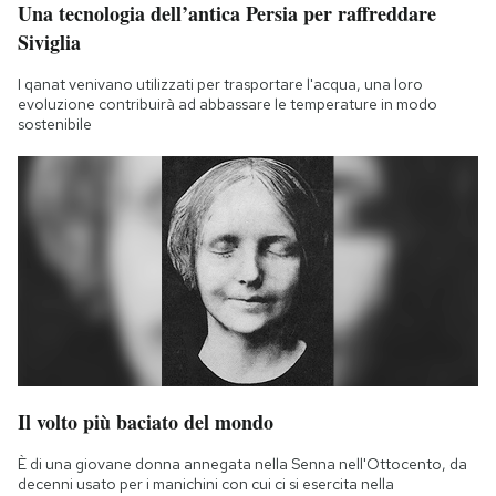
Una tecnologia dell’antica Persia per raffreddare
Notifiche mobile
Siviglia
Regala il Post
Hai bisogno di aiuto?
I qanat venivano utilizzati per trasportare l'acqua, una loro
Esci
evoluzione contribuirà ad abbassare le temperature in modo
sostenibile
Il volto più baciato del mondo
È di una giovane donna annegata nella Senna nell'Ottocento, da
decenni usato per i manichini con cui ci si esercita nella