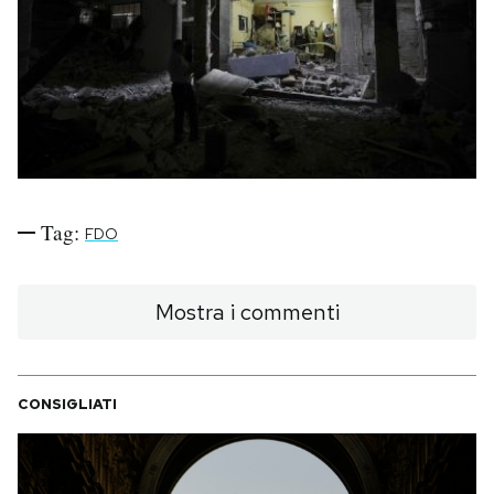
PODCAST
NEWSLETTER
I MIEI PREFERITI
Tag:
FDO
SHOP
Mostra i commenti
CALENDARIO
CONSIGLIATI
AREA PERSONALE
Area Personale
Newsletter