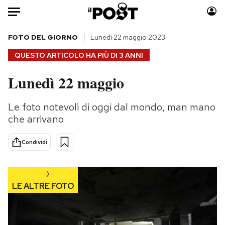
Auto
FOTO DEL GIORNO
Lunedì 22 maggio 2023
QUESTO ARTICOLO HA PIÙ DI
3 ANNI
HOME
Lunedì 22 maggio
Italia
Moda
Mondo
Libri
Le foto notevoli di oggi dal mondo, man mano
Politica
Consumismi
che arrivano
Tecnologia
Storie/Idee
Internet
Ok Boomer!
Condividi
Scienza
Media
Cultura
Europa
Economia
Altrecose
Sport
Mondiali calcio 2026