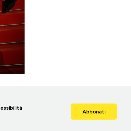
essibilità
Abbonati