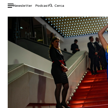
Newsletter
Podcast
Auto
HOME
Italia
Moda
Mondo
Libri
Politica
Consumismi
Tecnologia
Storie/Idee
Internet
Ok Boomer!
Scienza
Media
Cultura
Europa
Economia
Altrecose
Sport
Mondiali calcio 2026