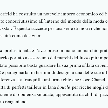
gerfeld ha costruito un notevole impero economico ed è
nto conosciutissimo all’interno del mondo della moda c
ockstar. E questo succede per una serie di motivi che no
pacità come designer.
sso professionale è l’aver preso in mano un marchio pr
verlo portato a essere uno dei marchi del lusso più imp
tato possibile basta guardare la sua prima sfilata di
rea
 e paragonarla, in termini di design, a una delle sue ul
fferenza. La tranquilla uniforme chic che Coco Chanel 
tta di perfetti tailleur in lana
bouclé
per ricche mogli di
nsieme di opulenza smodata, appesantita da chili di pacco
mo reaganiano.