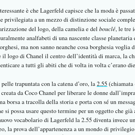
teressante è che Lagerfeld capisce che la moda è passat
e privilegiata a un mezzo di distinzione sociale comple
larizzazione del logo, della camelia e del
bouclé
, le tre
lturalmente analfabeti di una nascente classe planetaria
orghesi, ma non sanno neanche cosa borghesia voglia di
 il logo di Chanel il centro dell’identità di marca, la 
nticare a tutti gli abiti che di volta in volta c’erano die
pelle trapuntata con la catena d’oro, la
2.55
(chiamata c
 creata da Coco Chanel per liberare le donne dall’impra
ma borsa a tracolla della storia e porta con sé un mess
 si possa usare questo termine per un oggetto che già 
 nuovo vocabolario di Lagerfeld la 2.55 diventa invece u
o, la prova dell’appartenenza a un mondo di privilegio 