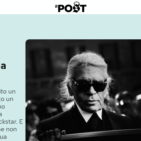
la
ito un
to un
mo
a
ckstar. E
he non
sua