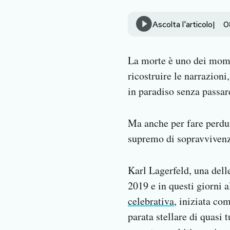
Notifiche mobile
Regala il Post
Ascolta l'articolo
0
Hai bisogno di aiuto?
Esci
La morte è uno dei momen
ricostruire le narrazioni,
in paradiso senza passare
Ma anche per fare perdur
supremo di sopravvivenza
Karl Lagerfeld, una dell
2019 e in questi giorni
celebrativa
, iniziata co
parata stellare di quasi 