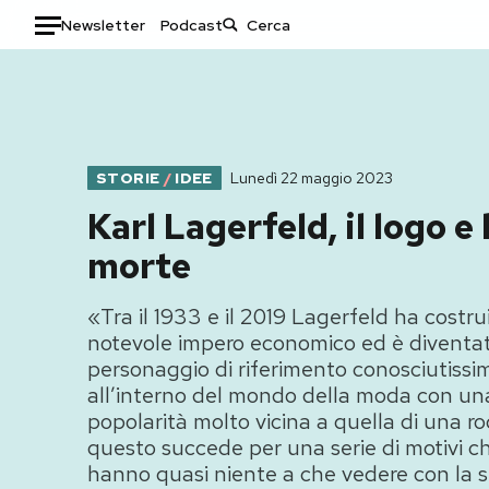
Newsletter
Podcast
Auto
HOME
STORIE
/
IDEE
Lunedì 22 maggio 2023
Italia
Moda
Karl Lagerfeld, il logo e 
Mondo
Libri
Politica
Consumismi
morte
Tecnologia
Storie/Idee
Internet
Ok Boomer!
«Tra il 1933 e il 2019 Lagerfeld ha costru
notevole impero economico ed è diventa
Scienza
Media
personaggio di riferimento conosciutissi
Cultura
Europa
all’interno del mondo della moda con un
Economia
Altrecose
popolarità molto vicina a quella di una ro
Sport
Mondiali calcio 2026
questo succede per una serie di motivi c
hanno quasi niente a che vedere con la 