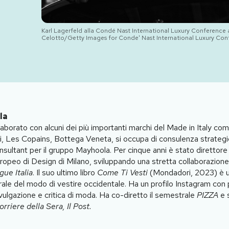
Karl Lagerfeld alla Condé Nast International Luxury Conference a
Celotto/Getty Images for Conde' Nast International Luxury Con
la
aborato con alcuni dei più importanti marchi del Made in Italy co
i, Les Copains, Bottega Veneta, si occupa di consulenza strategi
sultant per il gruppo Mayhoola. Per cinque anni è stato direttore
Europeo di Design di Milano, sviluppando una stretta collaborazion
gue Italia
. Il suo ultimo libro
Come Ti Vesti
(Mondadori, 2023) è un
urale del modo di vestire occidentale. Ha un profilo Instagram con 
ivulgazione e critica di moda. Ha co-diretto il semestrale
PIZZA
e 
Corriere della Sera
,
Il Post
.