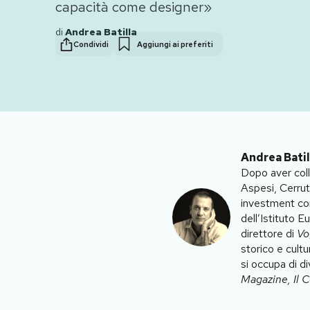
capacità come designer»
PODCAST
di
Andrea Batilla
Condividi
Aggiungi ai preferiti
NEWSLETTER
I MIEI PREFERITI
Andrea Batil
SHOP
Dopo aver coll
Aspesi, Cerrut
investment con
CALENDARIO
dell’Istituto 
direttore di
Vo
storico e cult
AREA PERSONALE
si occupa di d
Magazine
,
Il 
Area Personale
Newsletter