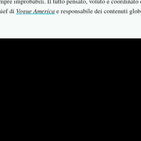
empre improbabili. Il tutto pensato, voluto e coordinat
hief di
Vogue America
e responsabile dei contenuti glob