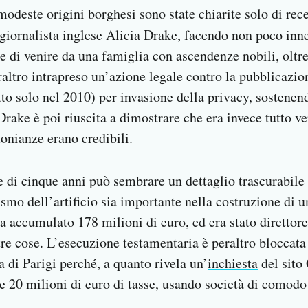
modeste origini borghesi sono state chiarite solo di rec
giornalista inglese Alicia Drake, facendo non poco inn
e di venire da una famiglia con ascendenze nobili, oltr
raltro intrapreso un’azione legale contro la pubblicazion
otto solo nel 2010) per invasione della privacy, sostenen
Drake è poi riuscita a dimostrare che era invece tutto ve
onianze erano credibili.
e di cinque anni può sembrare un dettaglio trascurabil
smo dell’artificio sia importante nella costruzione di u
a accumulato 178 milioni di euro, ed era stato direttore
tre cose. L’esecuzione testamentaria è peraltro bloccata
 di Parigi perché, a quanto rivela un’
inchiesta
del sito 
e 20 milioni di euro di tasse, usando società di comodo