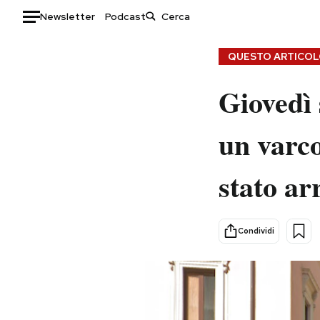
Newsletter
Podcast
Auto
QUESTO ARTICOLO
HOME
Giovedì 
Italia
Moda
un varco
Mondo
Libri
Politica
Consumismi
stato ar
Tecnologia
Storie/Idee
Internet
Ok Boomer!
Scienza
Media
Condividi
Cultura
Europa
Economia
Altrecose
Sport
Mondiali calcio 2026