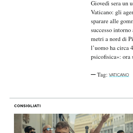
Giovedì sera un u
Notifiche mobile
Vaticano: gli age
Regala il Post
sparare alle gomm
Hai bisogno di aiuto?
Esci
successo intorno 
metri a nord di P
l’uomo ha circa 4
psicofisica»: ora
Tag:
VATICANO
CONSIGLIATI