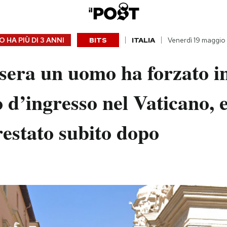
 HA PIÙ DI
3 ANNI
BITS
ITALIA
Venerdì 19 maggio
sera un uomo ha forzato i
 d’ingresso nel Vaticano, 
restato subito dopo