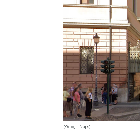
PODCAST
NEWSLETTER
I MIEI PREFERITI
SHOP
CALENDARIO
AREA PERSONALE
(Google Maps)
Area Personale
Newsletter