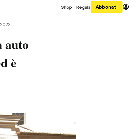
Abbonati
Shop
Regala
 2023
n auto
ed è