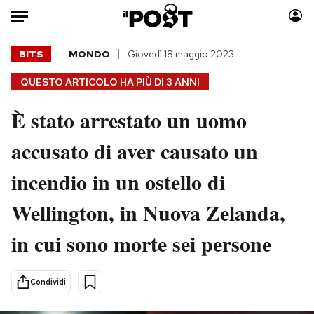
Auto
BITS
MONDO
Giovedì 18 maggio 2023
QUESTO ARTICOLO HA PIÙ DI
3 ANNI
HOME
È stato arrestato un uomo
Italia
Moda
Mondo
Libri
accusato di aver causato un
Politica
Consumismi
incendio in un ostello di
Tecnologia
Storie/Idee
Internet
Ok Boomer!
Wellington, in Nuova Zelanda,
Scienza
Media
in cui sono morte sei persone
Cultura
Europa
Economia
Altrecose
Sport
Mondiali calcio 2026
Condividi