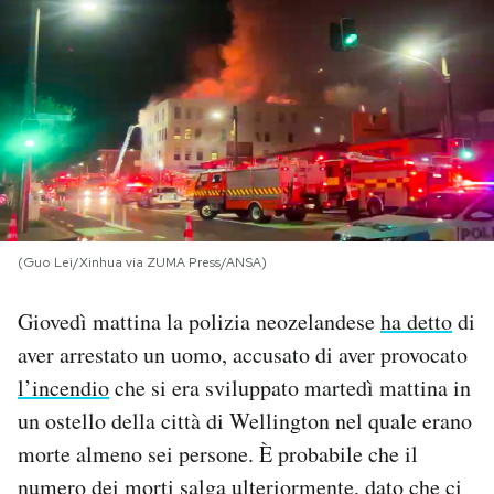
PODCAST
NEWSLETTER
I MIEI PREFERITI
SHOP
(Guo Lei/Xinhua via ZUMA Press/ANSA)
Giovedì mattina la polizia neozelandese
ha detto
di
CALENDARIO
aver arrestato un uomo, accusato di aver provocato
l’incendio
che si era sviluppato martedì mattina in
AREA PERSONALE
un ostello della città di Wellington nel quale erano
morte almeno sei persone. È probabile che il
Area Personale
numero dei morti salga ulteriormente, dato che ci
Newsletter