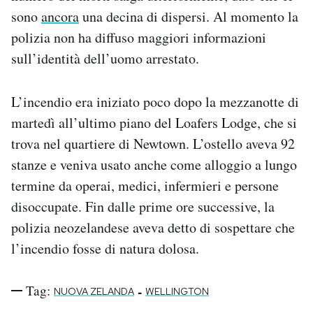
Notifiche mobile
sono
ancora
una decina di dispersi. Al momento la
Regala il Post
polizia non ha diffuso maggiori informazioni
Hai bisogno di aiuto?
sull’identità dell’uomo arrestato.
Esci
L’incendio era iniziato poco dopo la mezzanotte di
martedì all’ultimo piano del Loafers Lodge, che si
trova nel quartiere di Newtown. L’ostello aveva 92
stanze e veniva usato anche come alloggio a lungo
termine da operai, medici, infermieri e persone
disoccupate. Fin dalle prime ore successive, la
polizia neozelandese aveva detto di sospettare che
l’incendio fosse di natura dolosa.
Tag:
-
NUOVA ZELANDA
WELLINGTON