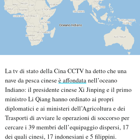
PODCAST
NEWSLETTER
I MIEI PREFERITI
La tv di stato della Cina CCTV ha detto che una
SHOP
nave da pesca cinese
è affondata
nell’oceano
Indiano: il presidente cinese Xi Jinping e il primo
CALENDARIO
ministro Li Qiang hanno ordinato ai propri
diplomatici e ai ministeri dell’Agricoltura e dei
AREA PERSONALE
Trasporti di avviare le operazioni di soccorso per
cercare i 39 membri dell’equipaggio dispersi, 17
Area Personale
dei quali cinesi, 17 indonesiani e 5 filippini.
Newsletter