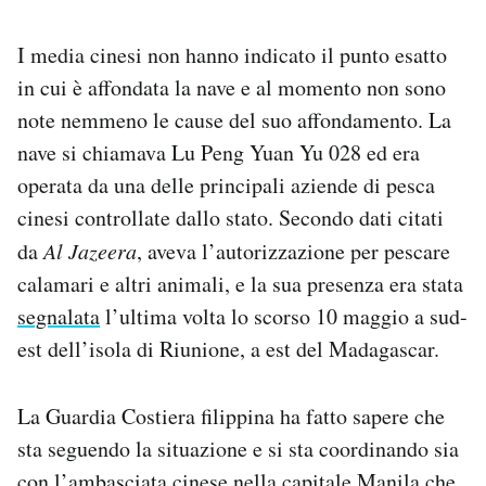
Notifiche mobile
Regala il Post
I media cinesi non hanno indicato il punto esatto
Hai bisogno di aiuto?
in cui è affondata la nave e al momento non sono
Esci
note nemmeno le cause del suo affondamento. La
nave si chiamava Lu Peng Yuan Yu 028 ed era
operata da una delle principali aziende di pesca
cinesi controllate dallo stato. Secondo dati citati
da
Al Jazeera
, aveva l’autorizzazione per pescare
calamari e altri animali, e la sua presenza era stata
segnalata
l’ultima volta lo scorso 10 maggio a sud-
est dell’isola di Riunione, a est del Madagascar.
La Guardia Costiera filippina ha fatto sapere che
sta seguendo la situazione e si sta coordinando sia
con l’ambasciata cinese nella capitale Manila che