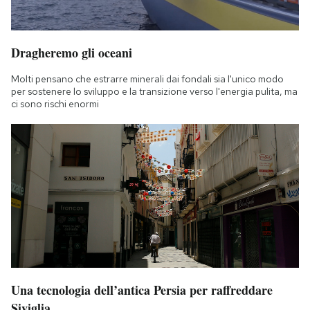
Dragheremo gli oceani
Molti pensano che estrarre minerali dai fondali sia l'unico modo
per sostenere lo sviluppo e la transizione verso l'energia pulita, ma
ci sono rischi enormi
Una tecnologia dell’antica Persia per raffreddare
Siviglia