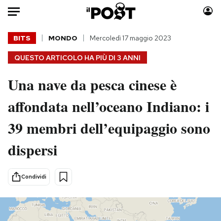
Auto
BITS
MONDO
Mercoledì 17 maggio 2023
QUESTO ARTICOLO HA PIÙ DI
3 ANNI
HOME
Una nave da pesca cinese è
Italia
Moda
Mondo
Libri
affondata nell’oceano Indiano: i
Politica
Consumismi
39 membri dell’equipaggio sono
Tecnologia
Storie/Idee
Internet
Ok Boomer!
dispersi
Scienza
Media
Cultura
Europa
Condividi
Economia
Altrecose
Sport
Mondiali calcio 2026