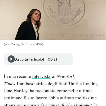
PODCAST
NEWSLETTER
I MIEI PREFERITI
(Alex Bailey, Netflix via IMDb)
SHOP
Ascolta l'articolo
08:21
CALENDARIO
In una recente
intervista
al
New York
Times
l’ambasciatrice degli Stati Uniti a Londra,
AREA PERSONALE
Jane Hartley, ha raccontato come nelle ultime
settimane il suo lavoro abbia attirato moltissime
Area Personale
Newsletter
attenzioni e curiosità a causa di
The Diplomat
, la