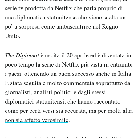
Notifiche mobile
serie tv prodotta da Netflix che parla proprio di
Regala il Post
una diplomatica statunitense che viene scelta un
Hai bisogno di aiuto?
po’ a sorpresa come ambasciatrice nel Regno
Esci
Unito.
The Diplomat
è uscita il 20 aprile ed è diventata in
poco tempo la serie di Netflix più vista in entrambi
i paesi, ottenendo un buon successo anche in Italia.
È stata seguita e molto commentata soprattutto da
giornalisti, analisti politici e dagli stessi
diplomatici statunitensi, che hanno raccontato
come per certi versi sia accurata, ma per molti altri
non sia affatto verosimile
.