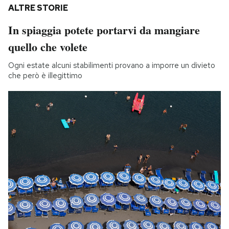
ALTRE STORIE
In spiaggia potete portarvi da mangiare
quello che volete
Ogni estate alcuni stabilimenti provano a imporre un divieto
che però è illegittimo