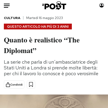
Auto
CULTURA
Martedì 16 maggio 2023
QUESTO ARTICOLO HA PIÙ DI
3 ANNI
HOME
Quanto è realistico “The
Italia
Moda
Diplomat”
Mondo
Libri
Politica
Consumismi
La serie che parla di un'ambasciatrice degli
Tecnologia
Storie/Idee
Stati Uniti a Londra si prende molte libertà:
Internet
Ok Boomer!
per chi il lavoro lo conosce è poco verosimile
Scienza
Media
Cultura
Europa
Condividi
Economia
Altrecose
Sport
Mondiali calcio 2026