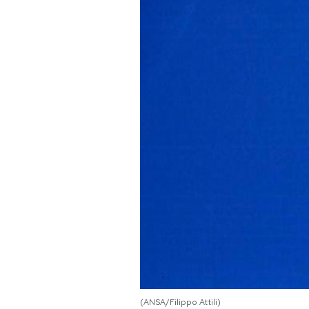
PODCAST
NEWSLETTER
I MIEI PREFERITI
SHOP
CALENDARIO
AREA PERSONALE
Area Personale
Newsletter
(ANSA/Filippo Attili)