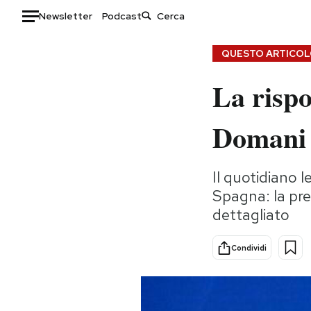
Newsletter
Podcast
Auto
QUESTO ARTICOLO
La rispo
HOME
Italia
Moda
Domani s
Mondo
Libri
Politica
Consumismi
Il quotidiano l
Tecnologia
Storie/Idee
Spagna: la pre
Internet
Ok Boomer!
dettagliato
Scienza
Media
Cultura
Europa
Condividi
Economia
Altrecose
Sport
Mondiali calcio 2026