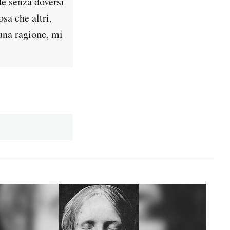
de senza doversi
a che altri,
una ragione, mi