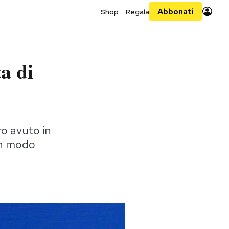
Abbonati
Shop
Regala
a di
ro avuto in
 in modo