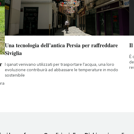
Una tecnologia dell’antica Persia per raffreddare
Il
Siviglia
È 
de
r
I qanat venivano utilizzati per trasportare l'acqua, una loro
re
evoluzione contribuirà ad abbassare le temperature in modo
sostenibile
ura