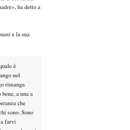
adre», ha detto a
mani
e la sua
 quale è
fango nel
ngo rimanga
o bene, a una a
peranza che
chi sono. Sono
a farvi