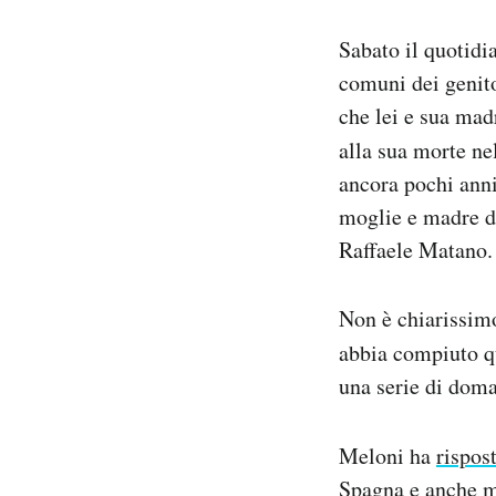
Notifiche mobile
Sabato il quotid
Regala il Post
Hai bisogno di aiuto?
comuni dei genit
Esci
che lei e sua mad
alla sua morte ne
ancora pochi anni
moglie e madre di
Raffaele Matano.
Non è chiarissimo
abbia compiuto qu
una serie di doma
Meloni ha
rispos
Spagna e anche m