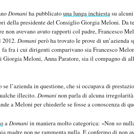
iano
Domani
ha pubblicato
una lunga inchiesta
su alcuni 
ori della presidente del Consiglio Giorgia Meloni. Da 
re non avevano avuto rapporti col padre, Francesco Mel
l 2012.
Domani
però ha trovato le prove di un’azienda s
 fa fra i cui dirigenti comparivano sia Francesco Meloni
 Giorgia Meloni, Anna Paratore, sia il compagno di all
 se l’azienda in questione, che si occupava di prestazio
alche illecito.
Domani
non parla di alcuna irregolarità
nde a Meloni per chiederle se fosse a conoscenza di que
to
a
Domani
in maniera molto categorica: «Non so nulla
ia madre non ne rammenta nulla. E confermo di non av