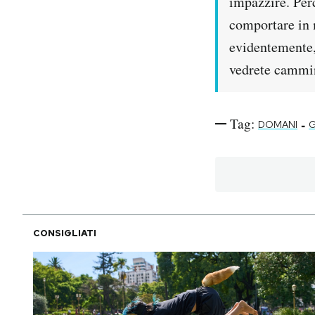
impazzire. Perc
comportare in 
evidentemente,
vedrete cammin
Tag:
-
DOMANI
G
CONSIGLIATI