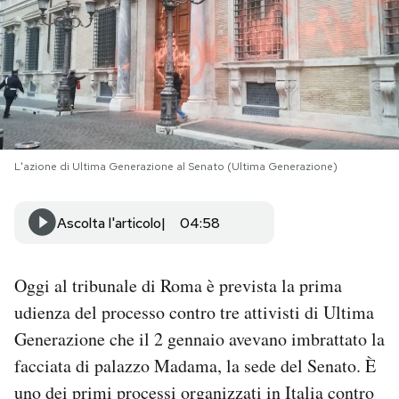
PODCAST
NEWSLETTER
I MIEI PREFERITI
L'azione di Ultima Generazione al Senato (Ultima Generazione)
SHOP
Ascolta l'articolo
04:58
CALENDARIO
Oggi al tribunale di Roma è prevista la prima
udienza del processo contro tre attivisti di Ultima
AREA PERSONALE
Generazione che il 2 gennaio avevano imbrattato la
facciata di palazzo Madama, la sede del Senato. È
Area Personale
uno dei primi processi organizzati in Italia contro
Newsletter