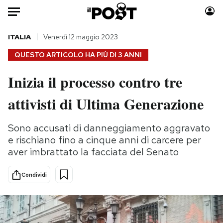
Auto
ITALIA
Venerdì 12 maggio 2023
QUESTO ARTICOLO HA PIÙ DI
3 ANNI
HOME
Inizia il processo contro tre
Italia
Moda
attivisti di Ultima Generazione
Mondo
Libri
Politica
Consumismi
Sono accusati di danneggiamento aggravato
Tecnologia
Storie/Idee
e rischiano fino a cinque anni di carcere per
Internet
Ok Boomer!
aver imbrattato la facciata del Senato
Scienza
Media
Cultura
Europa
Condividi
Economia
Altrecose
Sport
Mondiali calcio 2026