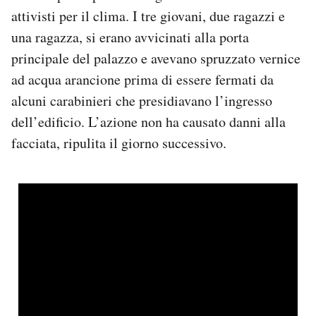
Notifiche mobile
attivisti per il clima. I tre giovani, due ragazzi e
Regala il Post
una ragazza, si erano avvicinati alla porta
Hai bisogno di aiuto?
principale del palazzo e avevano spruzzato vernice
Esci
ad acqua arancione prima di essere fermati da
alcuni carabinieri che presidiavano l’ingresso
dell’edificio. L’azione non ha causato danni alla
facciata, ripulita il giorno successivo.