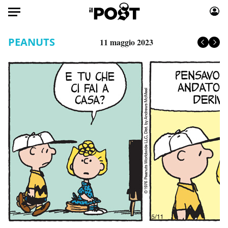
Auto
PEANUTS
11 maggio 2023
HOME
Italia
Moda
Mondo
Libri
Politica
Consumismi
Tecnologia
Storie/Idee
Internet
Ok Boomer!
Scienza
Media
Cultura
Europa
Economia
Altrecose
Sport
Mondiali calcio 2026