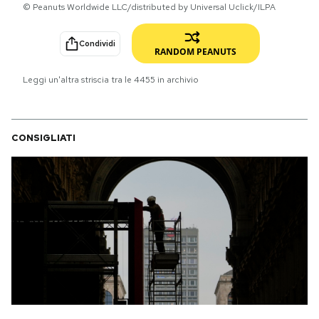
© Peanuts Worldwide LLC/distributed by Universal Uclick/ILPA
PODCAST
Condividi
RANDOM PEANUTS
NEWSLETTER
Leggi un'altra striscia tra le
4455
in archivio
I MIEI PREFERITI
CONSIGLIATI
SHOP
CALENDARIO
AREA PERSONALE
Area Personale
Newsletter