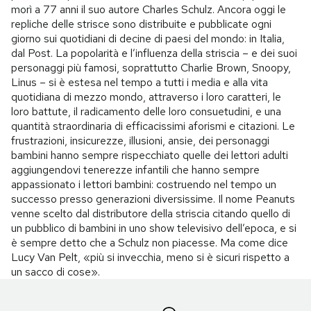
morì a 77 anni il suo autore Charles Schulz. Ancora oggi le
repliche delle strisce sono distribuite e pubblicate ogni
giorno sui quotidiani di decine di paesi del mondo: in Italia,
dal Post. La popolarità e l’influenza della striscia – e dei suoi
personaggi più famosi, soprattutto Charlie Brown, Snoopy,
Linus – si è estesa nel tempo a tutti i media e alla vita
quotidiana di mezzo mondo, attraverso i loro caratteri, le
loro battute, il radicamento delle loro consuetudini, e una
quantità straordinaria di efficacissimi aforismi e citazioni. Le
frustrazioni, insicurezze, illusioni, ansie, dei personaggi
bambini hanno sempre rispecchiato quelle dei lettori adulti
aggiungendovi tenerezze infantili che hanno sempre
appassionato i lettori bambini: costruendo nel tempo un
successo presso generazioni diversissime. Il nome Peanuts
venne scelto dal distributore della striscia citando quello di
un pubblico di bambini in uno show televisivo dell’epoca, e si
è sempre detto che a Schulz non piacesse. Ma come dice
Lucy Van Pelt, «più si invecchia, meno si è sicuri rispetto a
un sacco di cose».