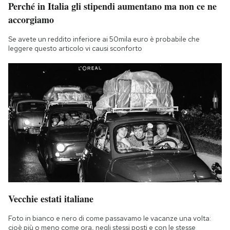
Perché in Italia gli stipendi aumentano ma non ce ne
Notifiche mobile
accorgiamo
Regala il Post
Hai bisogno di aiuto?
Se avete un reddito inferiore ai 50mila euro è probabile che
Esci
leggere questo articolo vi causi sconforto
Vecchie estati italiane
Foto in bianco e nero di come passavamo le vacanze una volta:
cioè più o meno come ora, negli stessi posti e con le stesse