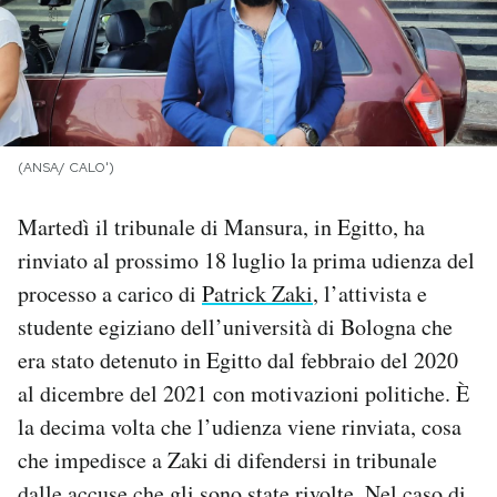
PODCAST
NEWSLETTER
(ANSA/ CALO')
I MIEI PREFERITI
Martedì il tribunale di Mansura, in Egitto, ha
rinviato al prossimo 18 luglio la prima udienza del
SHOP
processo a carico di
Patrick Zaki
, l’attivista e
studente egiziano dell’università di Bologna che
CALENDARIO
era stato detenuto in Egitto dal febbraio del 2020
al dicembre del 2021 con motivazioni politiche. È
AREA PERSONALE
la decima volta che l’udienza viene rinviata, cosa
che impedisce a Zaki di difendersi in tribunale
Area Personale
Newsletter
dalle accuse che gli sono state rivolte. Nel caso di