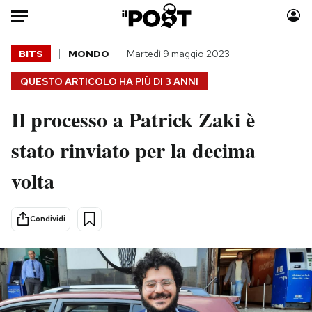
Auto
BITS
MONDO
Martedì 9 maggio 2023
QUESTO ARTICOLO HA PIÙ DI
3 ANNI
HOME
Il processo a Patrick Zaki è
Italia
Moda
Mondo
Libri
stato rinviato per la decima
Politica
Consumismi
volta
Tecnologia
Storie/Idee
Internet
Ok Boomer!
Scienza
Media
Condividi
Cultura
Europa
Economia
Altrecose
Sport
Mondiali calcio 2026