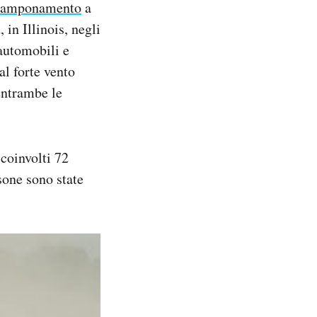
tamponamento
a
 in Illinois, negli
automobili e
al forte vento
 entrambe le
 coinvolti 72
sone sono state