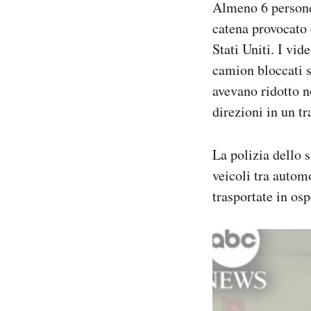
Almeno 6 persone 
Notifiche mobile
catena provocato d
Regala il Post
Stati Uniti. I vi
Hai bisogno di aiuto?
Esci
camion bloccati su
avevano ridotto no
direzioni in un tr
La polizia dello 
veicoli tra autom
trasportate in osp