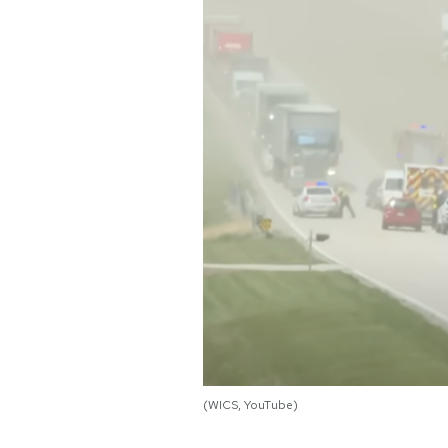
PODCAST
NEWSLETTER
I MIEI PREFERITI
SHOP
CALENDARIO
AREA PERSONALE
(WICS, YouTube)
Area Personale
Newsletter