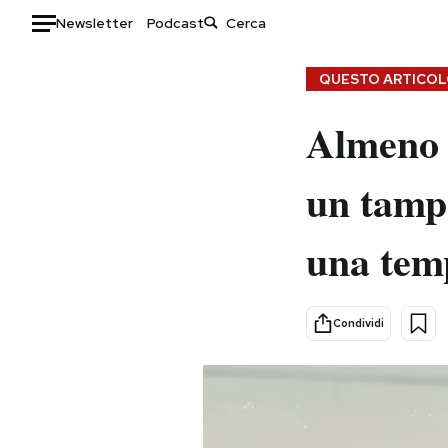
Newsletter
Podcast
Auto
QUESTO ARTICOLO
HOME
Almeno 
Italia
Moda
un tamp
Mondo
Libri
Politica
Consumismi
una temp
Tecnologia
Storie/Idee
Internet
Ok Boomer!
Scienza
Media
Condividi
Cultura
Europa
Economia
Altrecose
Sport
Mondiali calcio 2026