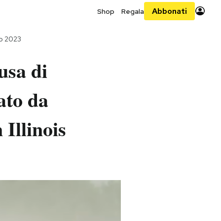
Abbonati
Shop
Regala
io 2023
usa di
ato da
 Illinois