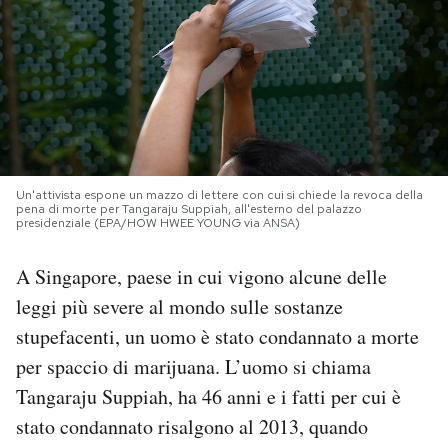
PODCAST
NEWSLETTER
I MIEI PREFERITI
Un'attivista espone un mazzo di lettere con cui si chiede la revoca della
pena di morte per Tangaraju Suppiah, all'esterno del palazzo
presidenziale (EPA/HOW HWEE YOUNG via ANSA)
SHOP
A Singapore, paese in cui vigono alcune delle
leggi più severe al mondo sulle sostanze
CALENDARIO
stupefacenti, un uomo è stato condannato a morte
per spaccio di marijuana. L’uomo si chiama
AREA PERSONALE
Tangaraju Suppiah, ha 46 anni e i fatti per cui è
Area Personale
stato condannato risalgono al 2013, quando
Newsletter