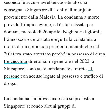
secondo le accuse avrebbe coordinato una
Notifiche mobile
consegna a Singapore di 1 chilo di marijuana
Regala il Post
proveniente dalla Malesia. La condanna a morte
Hai bisogno di aiuto?
Esci
prevede l’impiccagione, ed è stata fissata per
domani, mercoledì 26 aprile. Negli stessi giorni,
l’anno scorso, era stata eseguita la condanna a
morte di un uomo con problemi mentali che nel
2010 era stato arrestato perché in possesso di circa
tre cucchiai
di eroina: in generale nel 2022, a
Singapore, sono state condannate a morte
11
persone
con accuse legate al possesso e traffico di
droga.
La condanna sta provocando estese proteste a
Singapore: secondo alcuni gruppi di