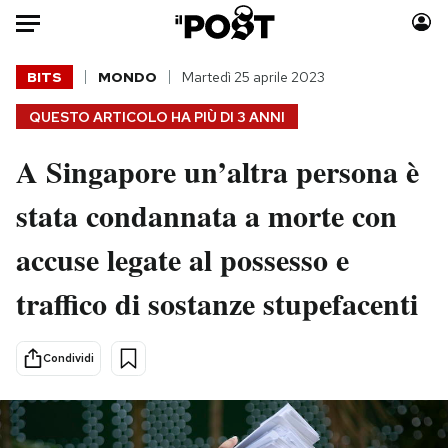
Auto
BITS
MONDO
Martedì 25 aprile 2023
QUESTO ARTICOLO HA PIÙ DI
3 ANNI
HOME
A Singapore un’altra persona è
Italia
Moda
Mondo
Libri
stata condannata a morte con
Politica
Consumismi
accuse legate al possesso e
Tecnologia
Storie/Idee
Internet
Ok Boomer!
traffico di sostanze stupefacenti
Scienza
Media
Cultura
Europa
Condividi
Economia
Altrecose
Sport
Mondiali calcio 2026