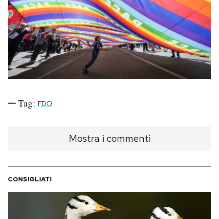
PODCAST
NEWSLETTER
I MIEI PREFERITI
Tag:
FDO
SHOP
Mostra i commenti
CALENDARIO
CONSIGLIATI
AREA PERSONALE
Area Personale
Newsletter