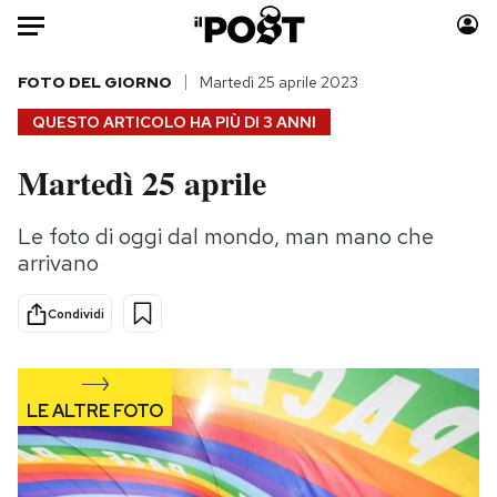
Auto
FOTO DEL GIORNO
Martedì 25 aprile 2023
QUESTO ARTICOLO HA PIÙ DI
3 ANNI
HOME
Martedì 25 aprile
Italia
Moda
Mondo
Libri
Le foto di oggi dal mondo, man mano che
Politica
Consumismi
arrivano
Tecnologia
Storie/Idee
Internet
Ok Boomer!
Condividi
Scienza
Media
Cultura
Europa
Economia
Altrecose
Sport
Mondiali calcio 2026