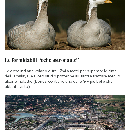
Notifiche mobile
Regala il Post
Hai bisogno di aiuto?
Esci
Le formidabili “oche astronaute”
Le oche indiane volano oltre i 7mila metri per superare le cime
dell'Himalaya, e il loro studio potrebbe aiutarci a trattare meglio
alcune malattie (bonus: contiene una delle GIF più belle che
abbiate visto)