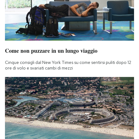
Notifiche mobile
Regala il Post
Hai bisogno di aiuto?
Esci
Come non puzzare in un lungo viaggio
Cinque consigli dal New York Times su come sentirsi puliti dopo 12
ore di volo e svariati cambi di mezzi