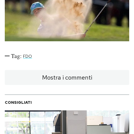
PODCAST
NEWSLETTER
I MIEI PREFERITI
Tag:
FDO
SHOP
Mostra i commenti
CALENDARIO
CONSIGLIATI
AREA PERSONALE
Area Personale
Newsletter