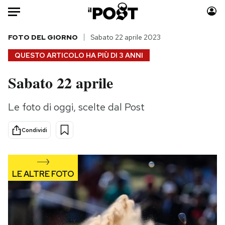
Auto
FOTO DEL GIORNO
Sabato 22 aprile 2023
QUESTO ARTICOLO HA PIÙ DI
3 ANNI
HOME
Sabato 22 aprile
Italia
Moda
Mondo
Libri
Le foto di oggi, scelte dal Post
Politica
Consumismi
Tecnologia
Storie/Idee
Condividi
Internet
Ok Boomer!
Scienza
Media
Cultura
Europa
Economia
Altrecose
Sport
Mondiali calcio 2026