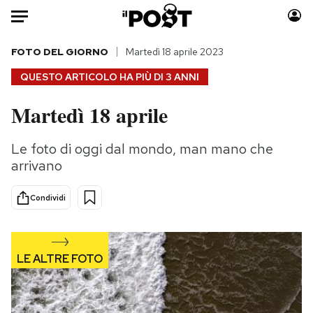
Auto
FOTO DEL GIORNO
Martedì 18 aprile 2023
QUESTO ARTICOLO HA PIÙ DI
3 ANNI
HOME
Martedì 18 aprile
Italia
Moda
Mondo
Libri
Le foto di oggi dal mondo, man mano che
Politica
Consumismi
arrivano
Tecnologia
Storie/Idee
Internet
Ok Boomer!
Condividi
Scienza
Media
Cultura
Europa
Economia
Altrecose
Sport
Mondiali calcio 2026