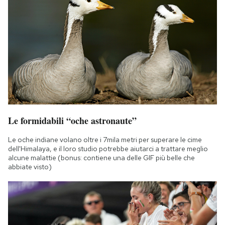
Notifiche mobile
Regala il Post
Hai bisogno di aiuto?
Esci
Le formidabili “oche astronaute”
Le oche indiane volano oltre i 7mila metri per superare le cime
dell'Himalaya, e il loro studio potrebbe aiutarci a trattare meglio
alcune malattie (bonus: contiene una delle GIF più belle che
abbiate visto)