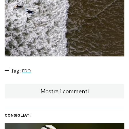
PODCAST
NEWSLETTER
I MIEI PREFERITI
SHOP
Tag:
FDO
CALENDARIO
Mostra i commenti
AREA PERSONALE
CONSIGLIATI
Area Personale
Newsletter