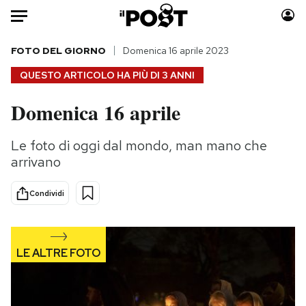
Auto
FOTO DEL GIORNO
Domenica 16 aprile 2023
QUESTO ARTICOLO HA PIÙ DI
3 ANNI
HOME
Domenica 16 aprile
Italia
Moda
Mondo
Libri
Le foto di oggi dal mondo, man mano che
Politica
Consumismi
arrivano
Tecnologia
Storie/Idee
Internet
Ok Boomer!
Condividi
Scienza
Media
Cultura
Europa
Economia
Altrecose
Sport
Mondiali calcio 2026