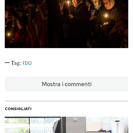
PODCAST
NEWSLETTER
I MIEI PREFERITI
Tag:
FDO
SHOP
Mostra i commenti
CALENDARIO
CONSIGLIATI
AREA PERSONALE
Area Personale
Newsletter