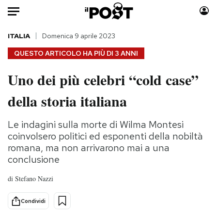
Auto
ITALIA
Domenica 9 aprile 2023
QUESTO ARTICOLO HA PIÙ DI
3 ANNI
HOME
Uno dei più celebri “cold case”
Italia
Moda
della storia italiana
Mondo
Libri
Politica
Consumismi
Le indagini sulla morte di Wilma Montesi
Tecnologia
Storie/Idee
coinvolsero politici ed esponenti della nobiltà
Internet
Ok Boomer!
romana, ma non arrivarono mai a una
Scienza
Media
conclusione
Cultura
Europa
di
Stefano Nazzi
Economia
Altrecose
Sport
Mondiali calcio 2026
Condividi