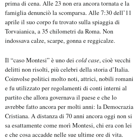
prima di cena. Alle 23 non era ancora tornata e la
Notifiche mobile
famiglia denunciò la scomparsa. Alle 7:30 dell’11
Regala il Post
aprile il suo corpo fu trovato sulla spiaggia di
Hai bisogno di aiuto?
Esci
Torvaianica, a 35 chilometri da Roma. Non
indossava calze, scarpe, gonna e reggicalze.
Il “caso Montesi” è uno dei
cold case
, cioè vecchi
delitti non risolti, più celebri della storia d’Italia.
C
oinvolse politici molto noti, attrici, nobili romani
e fu utilizzato per regolamenti di conti interni al
partito che allora governava il paese e che lo
avrebbe fatto ancora per molti anni: la Democrazia
Cristiana. A distanza di 70 anni ancora oggi non si
sa esattamente come morì Montesi, chi era con lei
e che cosa accadde nelle sue ultime ore di vita.