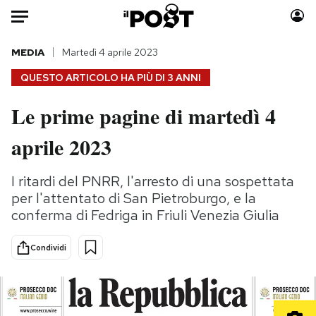
Auto
MEDIA
Martedì 4 aprile 2023
QUESTO ARTICOLO HA PIÙ DI
3 ANNI
HOME
Le prime pagine di martedì 4
Italia
Moda
aprile 2023
Mondo
Libri
Politica
Consumismi
I ritardi del PNRR, l'arresto di una sospettata
Tecnologia
Storie/Idee
per l'attentato di San Pietroburgo, e la
Internet
Ok Boomer!
conferma di Fedriga in Friuli Venezia Giulia
Scienza
Media
Cultura
Europa
Condividi
Economia
Altrecose
Sport
Mondiali calcio 2026