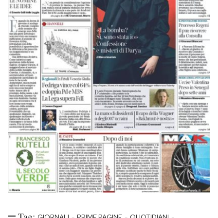
Tag:
-
-
-
GIORNALI
PRIME PAGINE
QUOTIDIANI