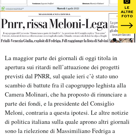
LE
ALTRE
PODCAST
FOTO
NEWSLETTER
I MIEI PREFERITI
La maggior parte dei giornali di oggi titola in
apertura sui ritardi nell’attuazione dei progetti
SHOP
previsti dal PNRR, sul quale ieri c’è stato uno
scambio di battute fra il capogruppo leghista alla
CALENDARIO
Camera Molinari, che ha proposto di rinunciare a
parte dei fondi, e la presidente del Consiglio
Meloni, contraria a questa ipotesi. Le altre notizie
AREA PERSONALE
di politica italiana sulla quale aprono altri giornali
Area Personale
sono la rielezione di Massimiliano Fedriga a
Newsletter