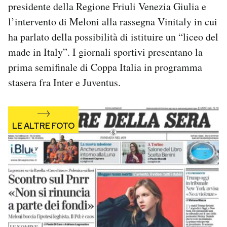
presidente della Regione Friuli Venezia Giulia e
Notifiche mobile
l’intervento di Meloni alla rassegna Vinitaly in cui
Regala il Post
Hai bisogno di aiuto?
ha parlato della possibilità di istituire un “liceo del
Esci
made in Italy”. I giornali sportivi presentano la
prima semifinale di Coppa Italia in programma
stasera fra Inter e Juventus.