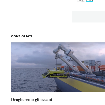
FDO
PODCAST
NEWSLETTER
CONSIGLIATI
I MIEI PREFERITI
SHOP
CALENDARIO
AREA PERSONALE
Area Personale
Dragheremo gli oceani
Newsletter